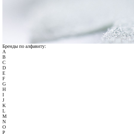
Бренды по алфавиту:
A
B
C
D
E
F
G
H
I
J
K
L
M
N
O
P