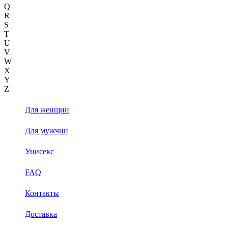
Q
R
S
T
U
V
W
X
Y
Z
Для женщин
Для мужчин
Унисекс
FAQ
Контакты
Доставка