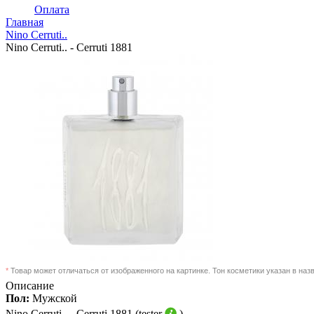
Оплата
Главная
Nino Cerruti..
Nino Cerruti.. - Cerruti 1881
*
Товар может отличаться от изображенного на картинке. Тон косметики указан в наз
Описание
Пол:
Мужской
Nino Cerruti.. -
Cerruti 1881 (tester
)