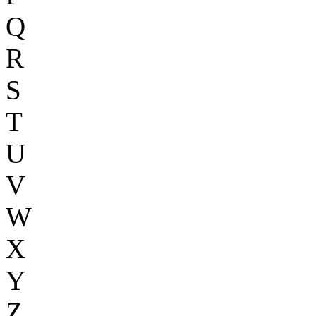
Q
R
S
T
U
V
W
X
Y
Z