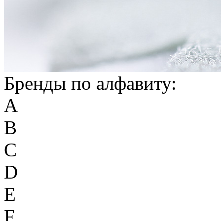
Бренды по алфавиту:
A
B
C
D
E
F