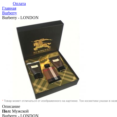
Оплата
Главная
Burberry
Burberry - LONDON
*
Товар может отличаться от изображенного на картинке. Тон косметики указан в наз
Описание
Пол:
Мужской
Burberry -
LONDON