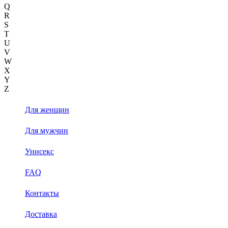
Q
R
S
T
U
V
W
X
Y
Z
Для женщин
Для мужчин
Унисекс
FAQ
Контакты
Доставка