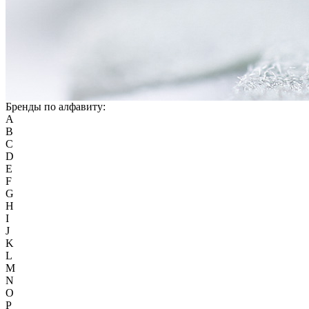
Бренды по алфавиту:
A
B
C
D
E
F
G
H
I
J
K
L
M
N
O
P