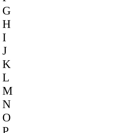
G
H
I
J
K
L
M
N
O
P