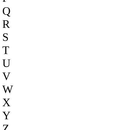
Q
R
S
T
U
V
W
X
Y
Z