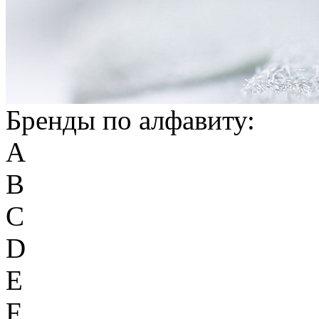
Бренды по алфавиту:
A
B
C
D
E
F