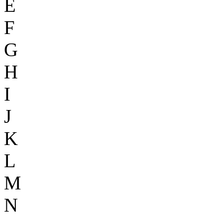
E
F
G
H
I
J
K
L
M
N