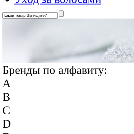
Бренды по алфавиту:
A
B
C
D