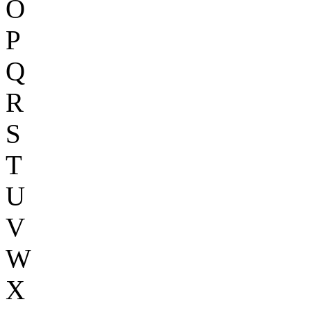
O
P
Q
R
S
T
U
V
W
X