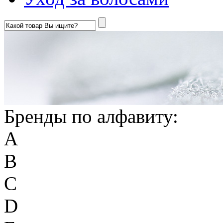
Бренды по алфавиту:
A
B
C
D