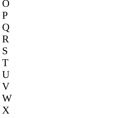
O
P
Q
R
S
T
U
V
W
X