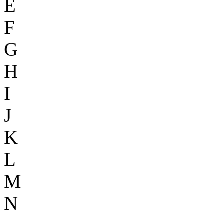
E
F
G
H
I
J
K
L
M
N