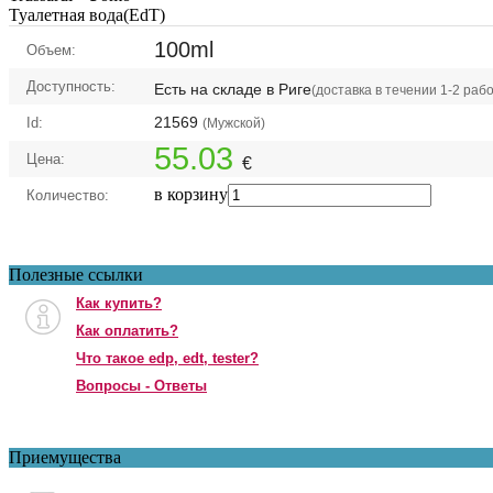
Туалетная вода(EdT)
100ml
Объем:
Доступность:
Есть на складе в Риге
(доставка в течении 1-2 раб
21569
Id:
(Мужской)
55.03
Цена:
€
в корзину
Количество:
Полезные ссылки
Как купить?
Как оплатить?
Что такое edp, edt, tester?
Вопросы - Ответы
Приемущества