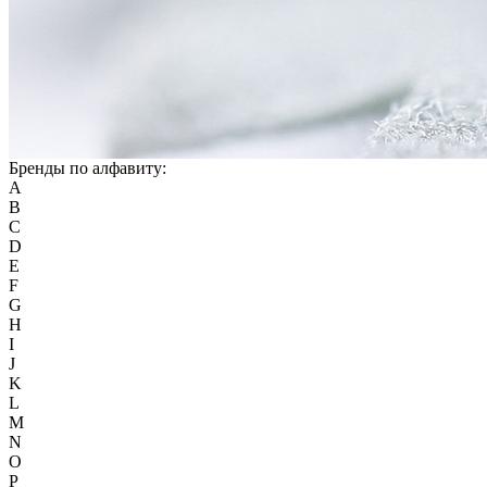
Бренды по алфавиту:
A
B
C
D
E
F
G
H
I
J
K
L
M
N
O
P