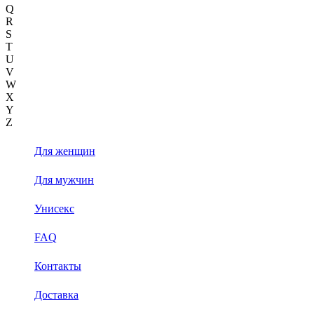
Q
R
S
T
U
V
W
X
Y
Z
Для женщин
Для мужчин
Унисекс
FAQ
Контакты
Доставка