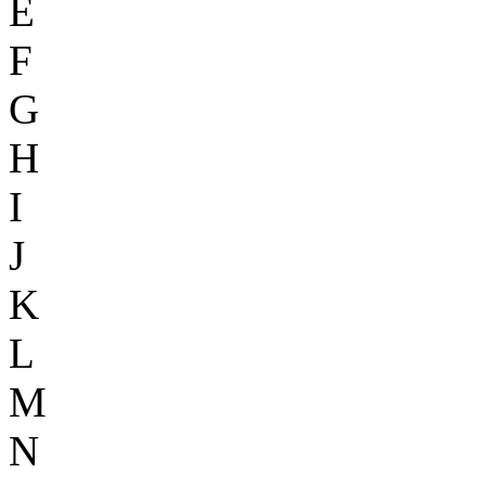
E
F
G
H
I
J
K
L
M
N