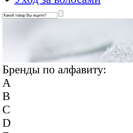
Бренды по алфавиту:
A
B
C
D