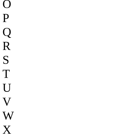
O
P
Q
R
S
T
U
V
W
X