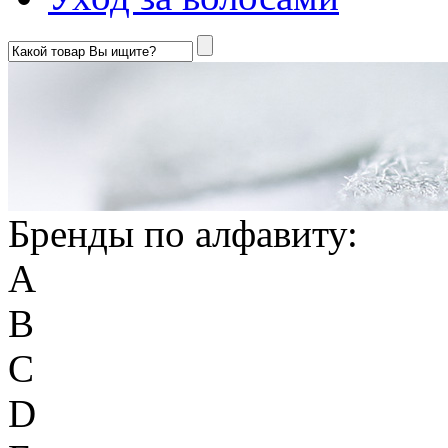
Бренды по алфавиту:
A
B
C
D