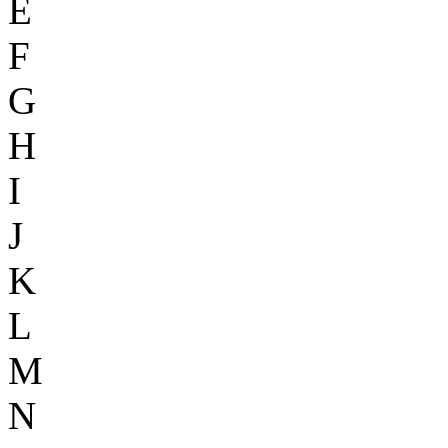
E
F
G
H
I
J
K
L
M
N