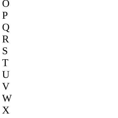
O
P
Q
R
S
T
U
V
W
X