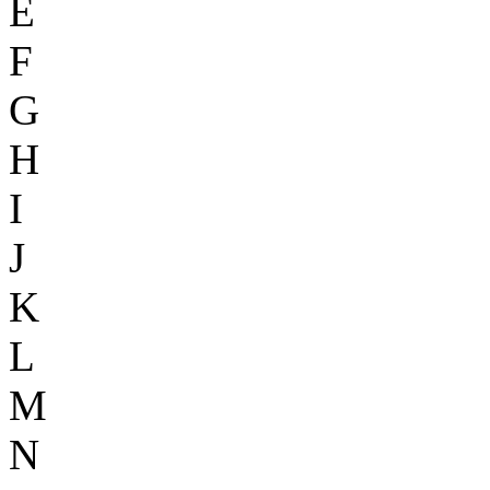
E
F
G
H
I
J
K
L
M
N