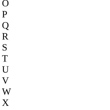
O
P
Q
R
S
T
U
V
W
X