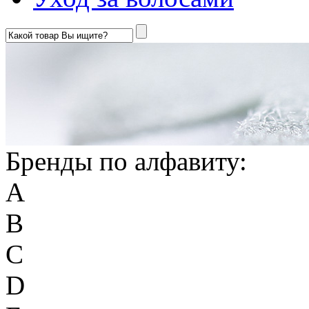
Бренды по алфавиту:
A
B
C
D