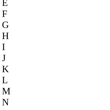
E
F
G
H
I
J
K
L
M
N