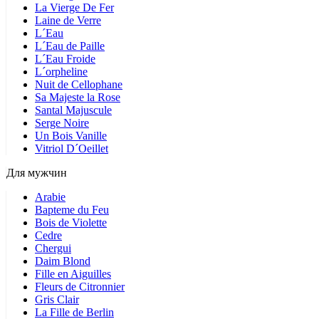
La Vierge De Fer
Laine de Verre
L´Eau
L´Eau de Paille
L´Eau Froide
L´orpheline
Nuit de Cellophane
Sa Majeste la Rose
Santal Majuscule
Serge Noire
Un Bois Vanille
Vitriol D´Oeillet
Для мужчин
Arabie
Bapteme du Feu
Bois de Violette
Cedre
Chergui
Daim Blond
Fille en Aiguilles
Fleurs de Citronnier
Gris Clair
La Fille de Berlin