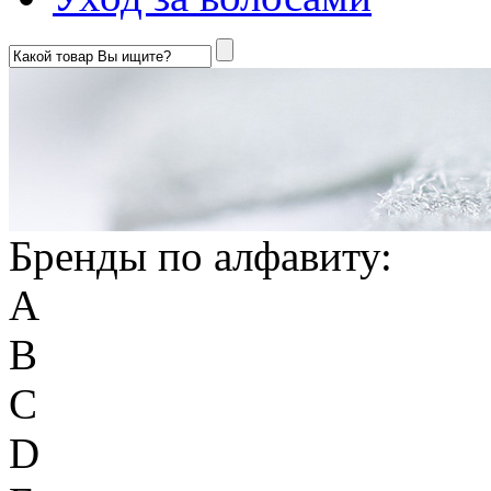
Бренды по алфавиту:
A
B
C
D