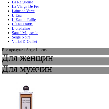
La Religieuse
La Vierge De Fer
Laine de Verre
L´Eau
L´Eau de Paille
L´Eau Froide
L´orpheline
Santal Majuscule
Serge Noire
Vitriol D´Oeillet
Все продукты Serge Lutens
Для женщин
Для мужчин