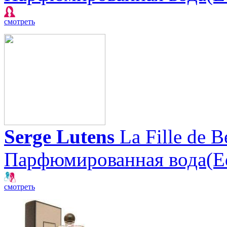
смотреть
Serge Lutens
La Fille de B
Парфюмированная вода(E
смотреть