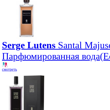
Serge Lutens
Santal Majus
Парфюмированная вода(E
смотреть