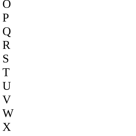
O
P
Q
R
S
T
U
V
W
X