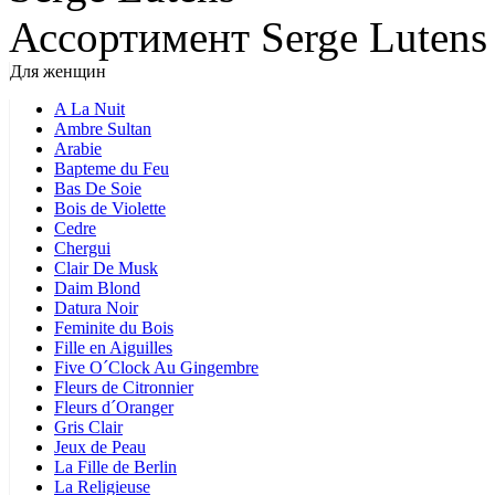
Ассортимент Serge Lutens
Для женщин
A La Nuit
Ambre Sultan
Arabie
Bapteme du Feu
Bas De Soie
Bois de Violette
Cedre
Chergui
Clair De Musk
Daim Blond
Datura Noir
Feminite du Bois
Fille en Aiguilles
Five O´Clock Au Gingembre
Fleurs de Citronnier
Fleurs d´Oranger
Gris Clair
Jeux de Peau
La Fille de Berlin
La Religieuse