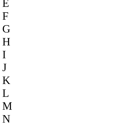
E
F
G
H
I
J
K
L
M
N