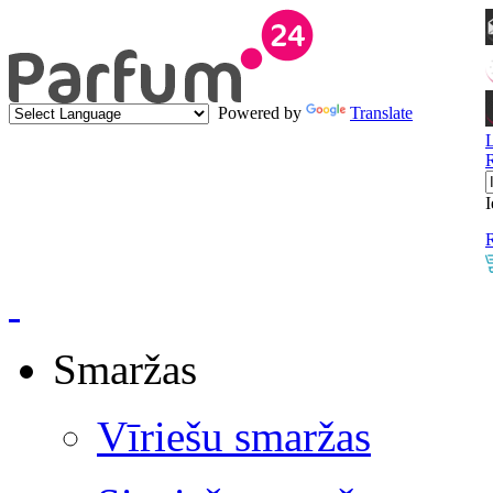
Powered by
Translate
I
R
Smaržas
Vīriešu smaržas