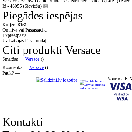
Versace - Yellow Diamond Intense - Parfīmērijas ūdens(EdP) (Testeris
Id - 46055 (Sieviešu)
Piegādes iespējas
Kurjers Rīgā
Omniva vai Pastastacija
Expresspasts
Uz Latvijas Pasta nodaļu
Citi produkti Versace
Smaržas —
Versace
()
Kosmētika —
Versace
()
Patīk? —
Your mail:
Kontakti