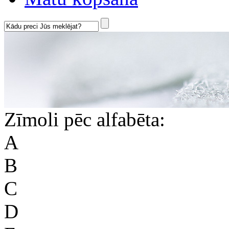
Zīmoli pēc alfabēta:
A
B
C
D