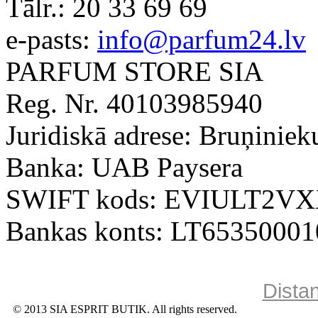
Tālr.:
20 33 69 69
e-pasts:
info@parfum24.lv
PARFUM STORE SIA
Reg. Nr. 40103985940
Juridiskā adrese: Bruņiniek
Banka: UAB Paysera
SWIFT kods: EVIULT2V
Bankas konts: LT6535000
Dista
© 2013 SIA ESPRIT BUTIK. All rights reserved.