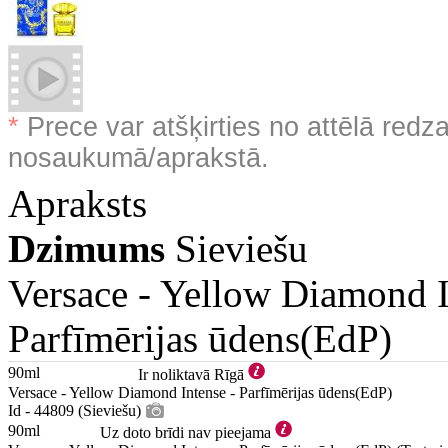
*
Prece var atšķirties no attēlā redz
nosaukumā/aprakstā.
Apraksts
Dzimums
Sieviešu
Versace -
Yellow Diamond I
Parfīmērijas ūdens(EdP)
90ml
Ir noliktavā Rīgā
Versace - Yellow Diamond Intense - Parfīmērijas ūdens(EdP)
Id - 44809 (Sieviešu)
90ml
Uz doto brīdi nav pieejama