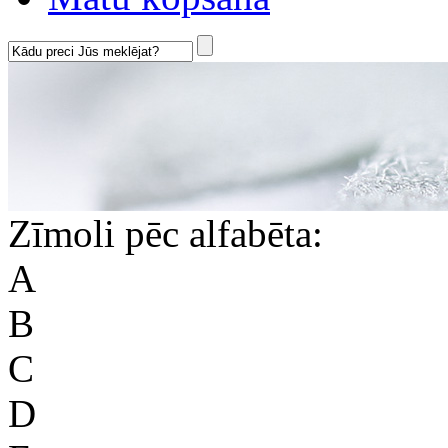
Zīmoli pēc alfabēta:
A
B
C
D