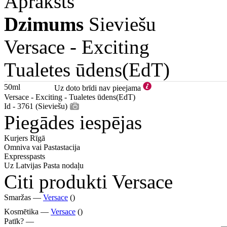
Apraksts
Dzimums
Sieviešu
Versace -
Exciting
Tualetes ūdens(EdT)
50ml
Uz doto brīdi nav pieejama
Versace - Exciting - Tualetes ūdens(EdT)
Id - 3761 (Sieviešu)
Piegādes iespējas
Kurjers Rīgā
Omniva vai Pastastacija
Expresspasts
Uz Latvijas Pasta nodaļu
Citi produkti Versace
Smaržas —
Versace
()
Kosmētika —
Versace
()
Patīk? —