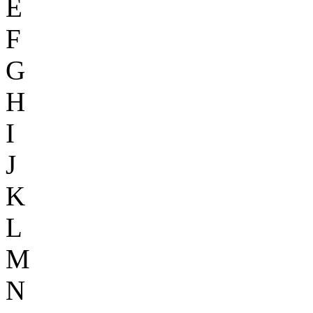
E
F
G
H
I
J
K
L
M
N