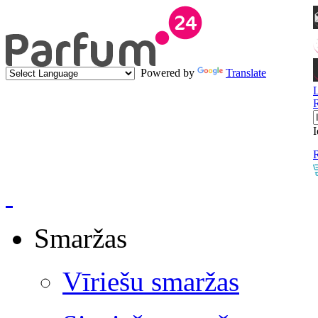
Powered by
Translate
I
R
Smaržas
Vīriešu smaržas