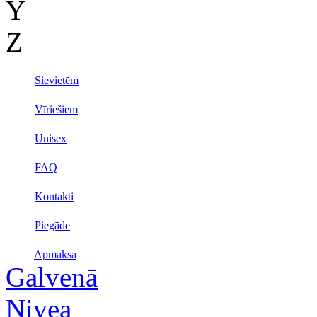
Y
Z
Sievietēm
Vīriešiem
Unisex
FAQ
Kontakti
Piegāde
Apmaksa
Galvenā
Nivea