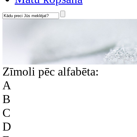
Zīmoli pēc alfabēta:
A
B
C
D