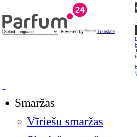
Powered by
Translate
I
R
Smaržas
Vīriešu smaržas