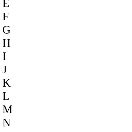
E
F
G
H
I
J
K
L
M
N