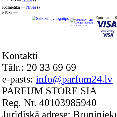
Kosmētika —
Nivea
()
Patīk? —
Your mail:
Kontakti
Tālr.:
20 33 69 69
e-pasts:
info@parfum24.lv
PARFUM STORE SIA
Reg. Nr. 40103985940
Juridiskā adrese: Bruņiniek