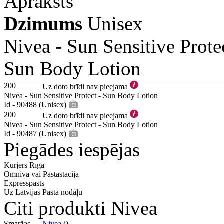
Apraksts
Dzimums
Unisex
Nivea -
Sun Sensitive Prote
Sun Body Lotion
200
Uz doto brīdi nav pieejama
Nivea - Sun Sensitive Protect - Sun Body Lotion
Id - 90488 (Unisex)
200
Uz doto brīdi nav pieejama
Nivea - Sun Sensitive Protect - Sun Body Lotion
Id - 90487 (Unisex)
Piegādes iespējas
Kurjers Rīgā
Omniva vai Pastastacija
Expresspasts
Uz Latvijas Pasta nodaļu
Citi produkti Nivea
Smaržas —
Nivea
()