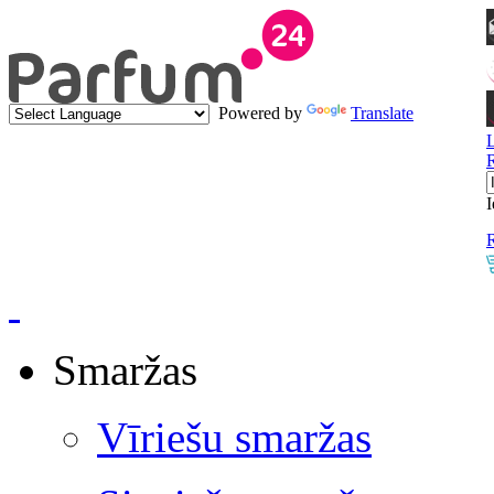
Powered by
Translate
I
R
Smaržas
Vīriešu smaržas