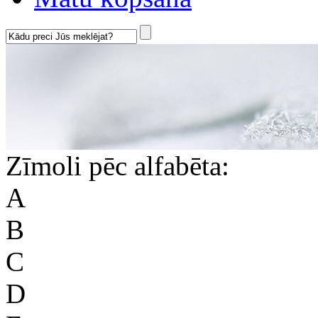
Zīmoli pēc alfabēta:
A
B
C
D