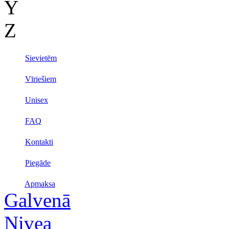
Y
Z
Sievietēm
Vīriešiem
Unisex
FAQ
Kontakti
Piegāde
Apmaksa
Galvenā
Nivea