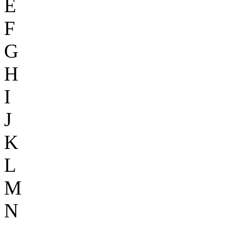
E
F
G
H
I
J
K
L
M
N