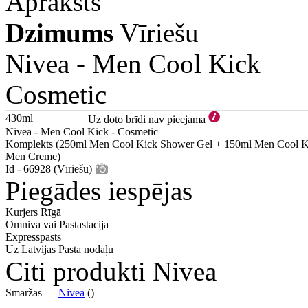
Apraksts
Dzimums
Vīriešu
Nivea -
Men Cool Kick
Cosmetic
430ml
Uz doto brīdi nav pieejama
Nivea - Men Cool Kick - Cosmetic
Komplekts (250ml Men Cool Kick Shower Gel + 150ml Men Cool Kic
Men Creme)
Id - 66928 (Vīriešu)
Piegādes iespējas
Kurjers Rīgā
Omniva vai Pastastacija
Expresspasts
Uz Latvijas Pasta nodaļu
Citi produkti Nivea
Smaržas —
Nivea
()