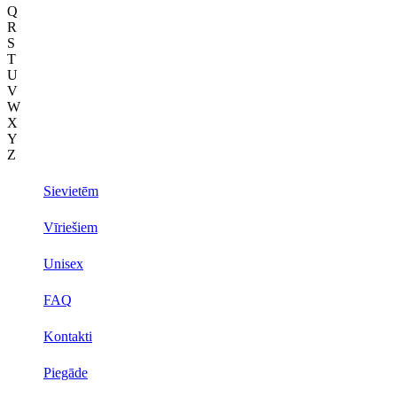
Q
R
S
T
U
V
W
X
Y
Z
Sievietēm
Vīriešiem
Unisex
FAQ
Kontakti
Piegāde