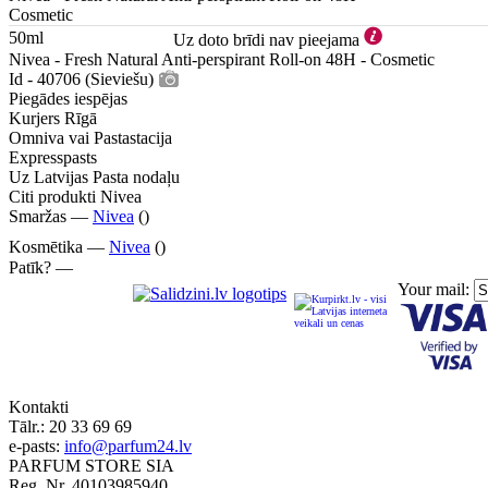
Cosmetic
50ml
Uz doto brīdi nav pieejama
Nivea - Fresh Natural Anti-perspirant Roll-on 48H - Cosmetic
Id - 40706 (Sieviešu)
Piegādes iespējas
Kurjers Rīgā
Omniva vai Pastastacija
Expresspasts
Uz Latvijas Pasta nodaļu
Citi produkti Nivea
Smaržas —
Nivea
()
Kosmētika —
Nivea
()
Patīk? —
Your mail:
Kontakti
Tālr.:
20 33 69 69
e-pasts:
info@parfum24.lv
PARFUM STORE SIA
Reg. Nr. 40103985940