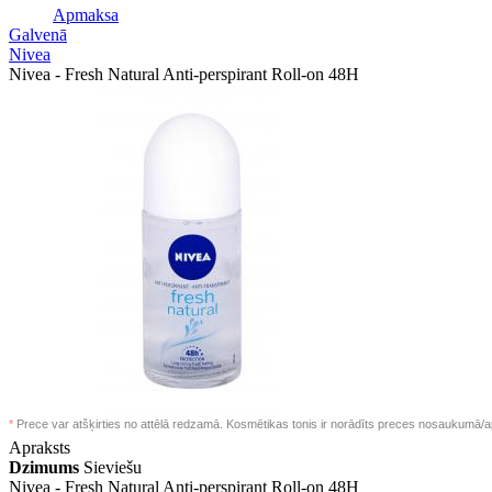
Apmaksa
Galvenā
Nivea
Nivea - Fresh Natural Anti-perspirant Roll-on 48H
*
Prece var atšķirties no attēlā redzamā. Kosmētikas tonis ir norādīts preces nosaukumā/a
Apraksts
Dzimums
Sieviešu
Nivea -
Fresh Natural Anti-perspirant Roll-on 48H