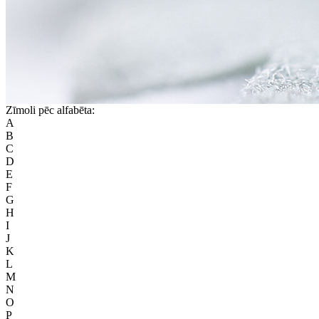
Zīmoli pēc alfabēta:
A
B
C
D
E
F
G
H
I
J
K
L
M
N
O
P