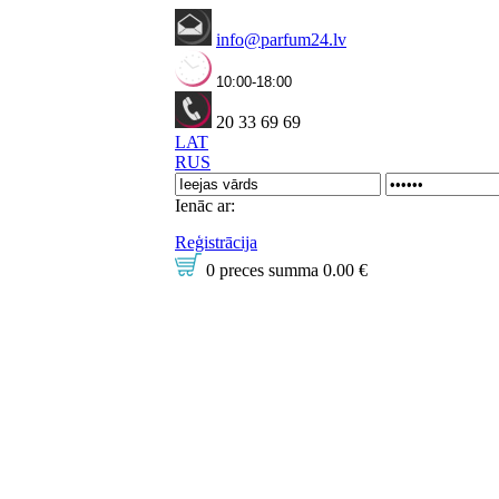
info@parfum24.lv
10:00-18:00
20 33 69 69
LAT
RUS
Ienāc ar:
Reģistrācija
0 preces
summa
0.00 €