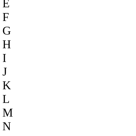
E
F
G
H
I
J
K
L
M
N