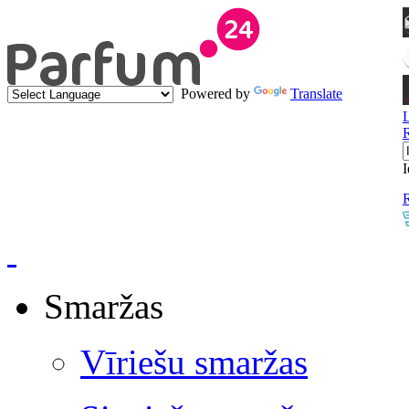
Powered by
Translate
I
R
Smaržas
Vīriešu smaržas