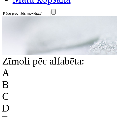
Zīmoli pēc alfabēta:
A
B
C
D