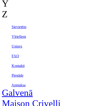
Y
Z
Sievietēm
Vīriešiem
Unisex
FAQ
Kontakti
Piegāde
Apmaksa
Galvenā
Maison Crivelli