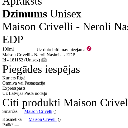
Apraksts
Dzimums
Unisex
Maison Crivelli -
Neroli N
EDP
100ml
Uz doto brīdi nav pieejama
Maison Crivelli - Neroli Nasimba - EDP
Id - 181152 (Unisex)
Piegādes iespējas
Kurjers Rīgā
Omniva vai Pastastacija
Expresspasts
Uz Latvijas Pasta nodaļu
Citi produkti Maison Crivel
Smaržas —
Maison Crivelli
()
Kosmētika —
Maison Crivelli
()
Patīk? —