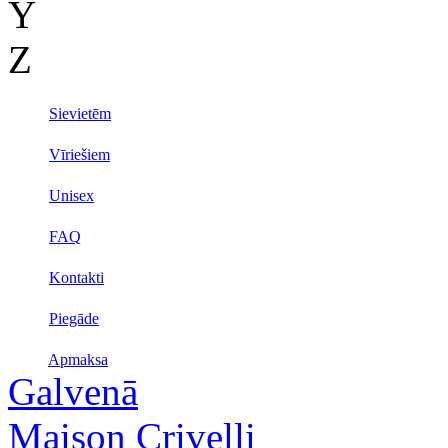
Y
Z
Sievietēm
Vīriešiem
Unisex
FAQ
Kontakti
Piegāde
Apmaksa
Galvenā
Maison Crivelli