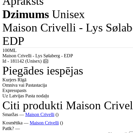
Apraksts
Dzimums
Unisex
Maison Crivelli -
Lys Sølab
EDP
100ML
Maison Crivelli - Lys Sølaberg - EDP
Id - 181142 (Unisex)
Piegādes iespējas
Kurjers Rīgā
Omniva vai Pastastacija
Expresspasts
Uz Latvijas Pasta nodaļu
Citi produkti Maison Crivel
Smaržas —
Maison Crivelli
()
Kosmētika —
Maison Crivelli
()
Patīk? —