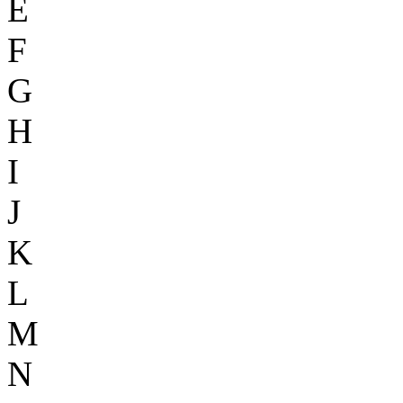
E
F
G
H
I
J
K
L
M
N