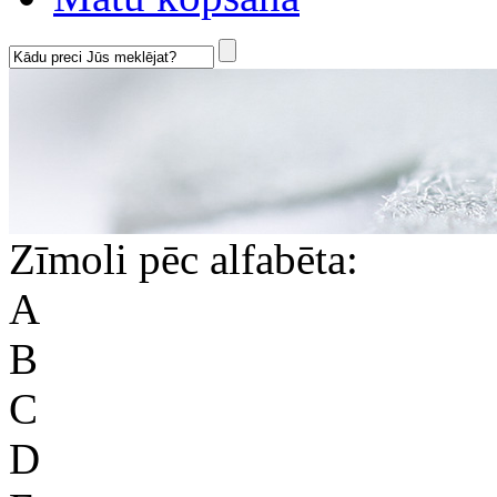
Zīmoli pēc alfabēta:
A
B
C
D