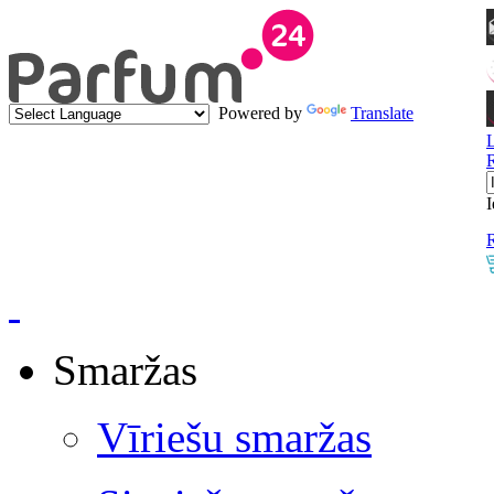
Powered by
Translate
I
R
Smaržas
Vīriešu smaržas