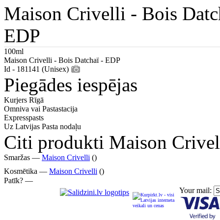
Maison Crivelli -
Bois Datc
EDP
100ml
Maison Crivelli - Bois Datchaï - EDP
Id - 181141 (Unisex)
Piegādes iespējas
Kurjers Rīgā
Omniva vai Pastastacija
Expresspasts
Uz Latvijas Pasta nodaļu
Citi produkti Maison Crivel
Smaržas —
Maison Crivelli
()
Kosmētika —
Maison Crivelli
()
Patīk? —
Your mail: