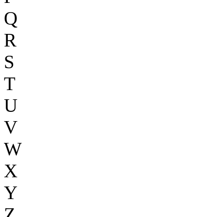
Q
R
S
T
U
V
W
X
Y
Z