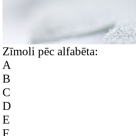
Zīmoli pēc alfabēta:
A
B
C
D
E
F