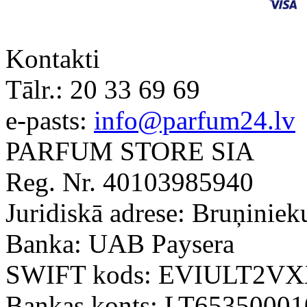
Kontakti
Tālr.:
20 33 69 69
e-pasts:
info@parfum24.lv
PARFUM STORE SIA
Reg. Nr. 40103985940
Juridiskā adrese: Bruņiniek
Banka: UAB Paysera
SWIFT kods: EVIULT2V
Bankas konts: LT6535000