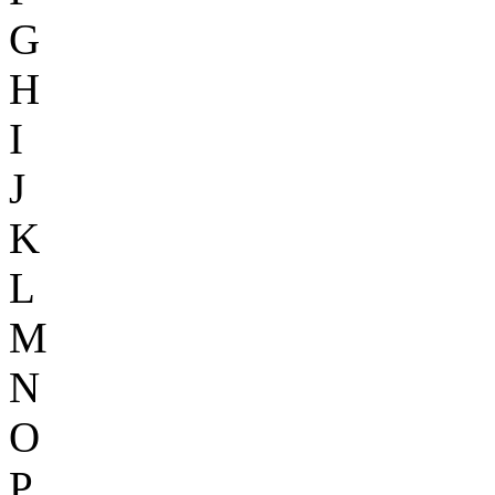
G
H
I
J
K
L
M
N
O
P