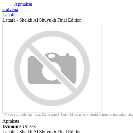
Apmaksa
Galvenā
Lattafa
Lattafa - Sheikh Al Shuyukh Final Edition
*
Prece var atšķirties no attēlā redzamā. Kosmētikas tonis ir norādīts preces nosaukumā/a
Apraksts
Dzimums
Unisex
Lattafa -
Sheikh Al Shuyukh Final Edition