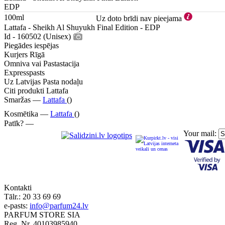
EDP
100ml
Uz doto brīdi nav pieejama
Lattafa - Sheikh Al Shuyukh Final Edition - EDP
Id - 160502 (Unisex)
Piegādes iespējas
Kurjers Rīgā
Omniva vai Pastastacija
Expresspasts
Uz Latvijas Pasta nodaļu
Citi produkti Lattafa
Smaržas —
Lattafa
()
Kosmētika —
Lattafa
()
Patīk? —
Your mail:
Kontakti
Tālr.:
20 33 69 69
e-pasts:
info@parfum24.lv
PARFUM STORE SIA
Reg. Nr. 40103985940