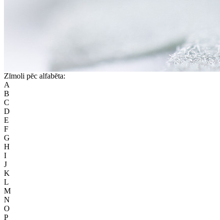
Zīmoli pēc alfabēta:
A
B
C
D
E
F
G
H
I
J
K
L
M
N
O
P