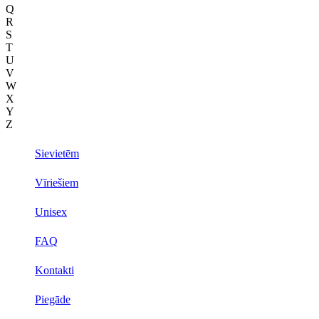
Q
R
S
T
U
V
W
X
Y
Z
Sievietēm
Vīriešiem
Unisex
FAQ
Kontakti
Piegāde