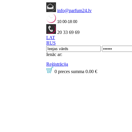
info@parfum24.lv
10:00-18:00
20 33 69 69
LAT
RUS
Ienāc ar:
Reģistrācija
0 preces
summa
0.00 €