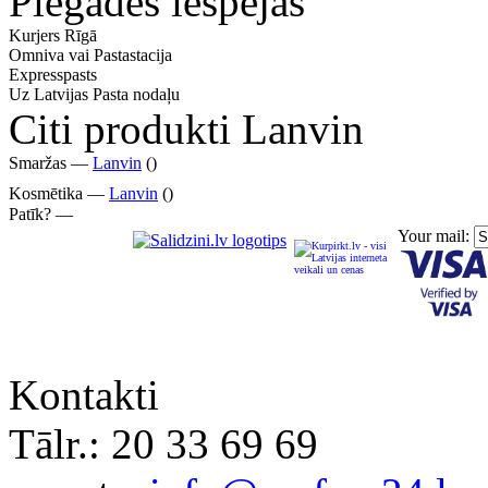
Piegādes iespējas
Kurjers Rīgā
Omniva vai Pastastacija
Expresspasts
Uz Latvijas Pasta nodaļu
Citi produkti Lanvin
Smaržas —
Lanvin
()
Kosmētika —
Lanvin
()
Patīk? —
Your mail:
Kontakti
Tālr.:
20 33 69 69