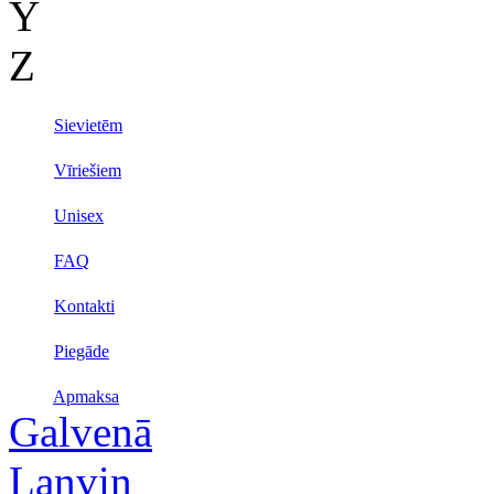
Y
Z
Sievietēm
Vīriešiem
Unisex
FAQ
Kontakti
Piegāde
Apmaksa
Galvenā
Lanvin