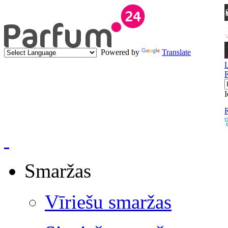
Powered by
Translate
I
R
Smaržas
Vīriešu smaržas