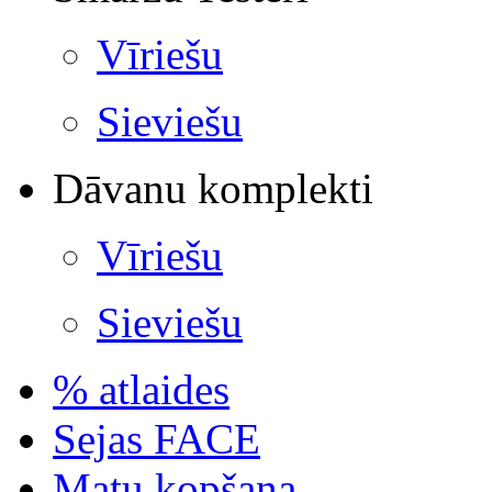
Vīriešu
Sieviešu
Dāvanu komplekti
Vīriešu
Sieviešu
% atlaides
Sejas FACE
Matu kopšana