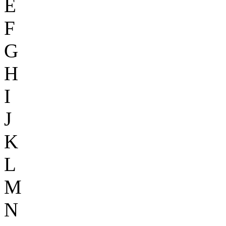
E
F
G
H
I
J
K
L
M
N