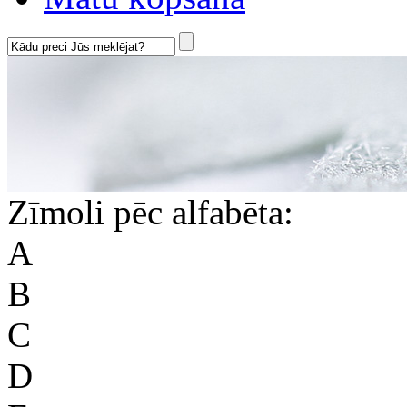
Zīmoli pēc alfabēta:
A
B
C
D