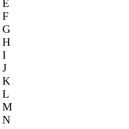
E
F
G
H
I
J
K
L
M
N