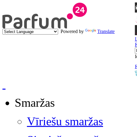
Powered by
Translate
I
R
Smaržas
Vīriešu smaržas