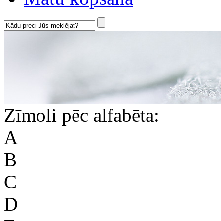
Zīmoli pēc alfabēta:
A
B
C
D