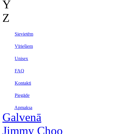
Y
Z
Sievietēm
Vīriešiem
Unisex
FAQ
Kontakti
Piegāde
Apmaksa
Galvenā
Jimmy Choo