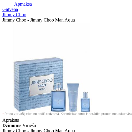
Apmaksa
Galvenā
Jimmy Choo
Jimmy Choo - Jimmy Choo Man Aqua
*
Prece var atšķirties no attēlā redzamā. Kosmētikas tonis ir norādīts preces nosaukumā/a
Apraksts
Dzimums
Vīriešu
Jimmy Choo -
Jimmy Choo Man Aqua