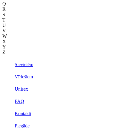
Q
R
S
T
U
V
W
X
Y
Z
Sievietēm
Vīriešiem
Unisex
FAQ
Kontakti
Piegāde