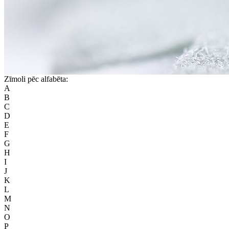
Zīmoli pēc alfabēta:
A
B
C
D
E
F
G
H
I
J
K
L
M
N
O
P