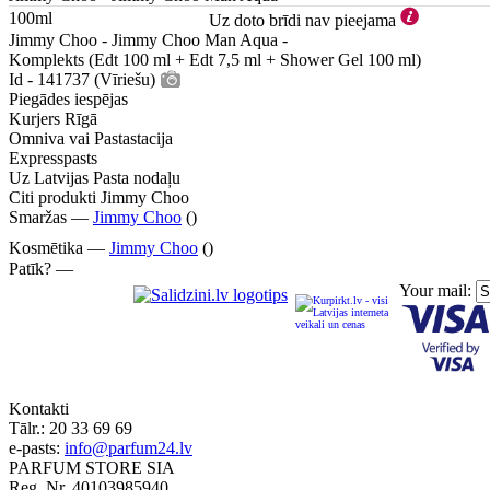
100ml
Uz doto brīdi nav pieejama
Jimmy Choo - Jimmy Choo Man Aqua -
Komplekts (Edt 100 ml + Edt 7,5 ml + Shower Gel 100 ml)
Id - 141737 (Vīriešu)
Piegādes iespējas
Kurjers Rīgā
Omniva vai Pastastacija
Expresspasts
Uz Latvijas Pasta nodaļu
Citi produkti Jimmy Choo
Smaržas —
Jimmy Choo
()
Kosmētika —
Jimmy Choo
()
Patīk? —
Your mail:
Kontakti
Tālr.:
20 33 69 69
e-pasts:
info@parfum24.lv
PARFUM STORE SIA
Reg. Nr. 40103985940