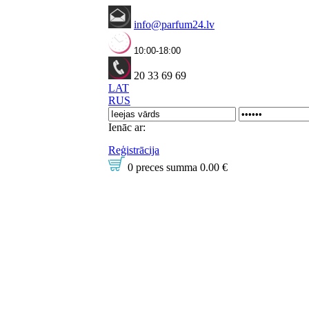
info@parfum24.lv
10:00-18:00
20 33 69 69
LAT
RUS
Ienāc ar:
Reģistrācija
0 preces
summa
0.00 €