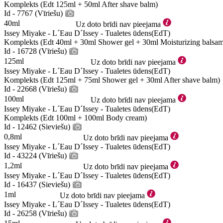
Komplekts (Edt 125ml + 50ml After shave balm)
Id - 7767 (Vīriešu)
40ml
Uz doto brīdi nav pieejama
Issey Miyake - L´Eau D´Issey - Tualetes ūdens(EdT)
Komplekts (Edt 40ml + 30ml Shower gel + 30ml Moisturizing balsa
Id - 16728 (Vīriešu)
125ml
Uz doto brīdi nav pieejama
Issey Miyake - L´Eau D´Issey - Tualetes ūdens(EdT)
Komplekts (Edt 125ml + 75ml Shower gel + 30ml After shave balm)
Id - 22668 (Vīriešu)
100ml
Uz doto brīdi nav pieejama
Issey Miyake - L´Eau D´Issey - Tualetes ūdens(EdT)
Komplekts (Edt 100ml + 100ml Body cream)
Id - 12462 (Sieviešu)
0,8ml
Uz doto brīdi nav pieejama
Issey Miyake - L´Eau D´Issey - Tualetes ūdens(EdT)
Id - 43224 (Vīriešu)
1,2ml
Uz doto brīdi nav pieejama
Issey Miyake - L´Eau D´Issey - Tualetes ūdens(EdT)
Id - 16437 (Sieviešu)
1ml
Uz doto brīdi nav pieejama
Issey Miyake - L´Eau D´Issey - Tualetes ūdens(EdT)
Id - 26258 (Vīriešu)