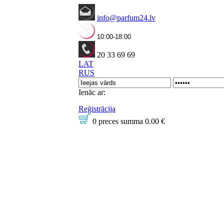
info@parfum24.lv
10:00-18:00
20 33 69 69
LAT
RUS
Ienāc ar:
Reģistrācija
0 preces
summa
0.00 €