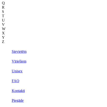
Q
R
S
T
U
V
W
X
Y
Z
Sievietēm
Vīriešiem
Unisex
FAQ
Kontakti
Piegāde