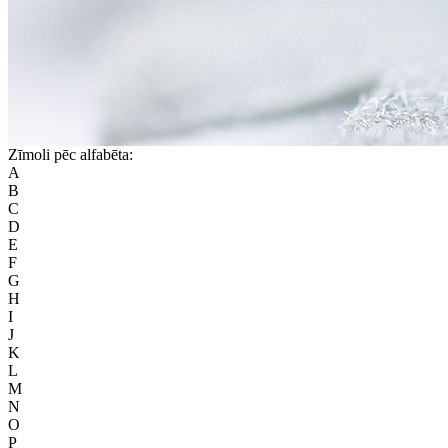
Zīmoli pēc alfabēta:
A
B
C
D
E
F
G
H
I
J
K
L
M
N
O
P