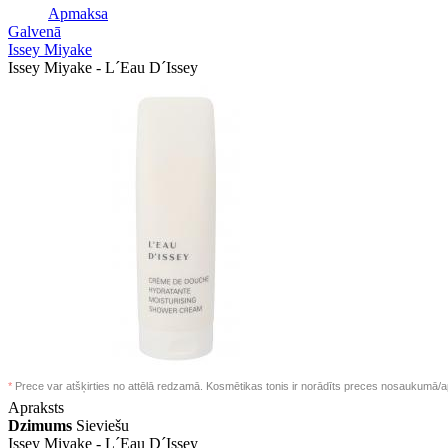
Apmaksa
Galvenā
Issey Miyake
Issey Miyake - L´Eau D´Issey
*
Prece var atšķirties no attēlā redzamā. Kosmētikas tonis ir norādīts preces nosaukumā/a
Apraksts
Dzimums
Sieviešu
Issey Miyake -
L´Eau D´Issey