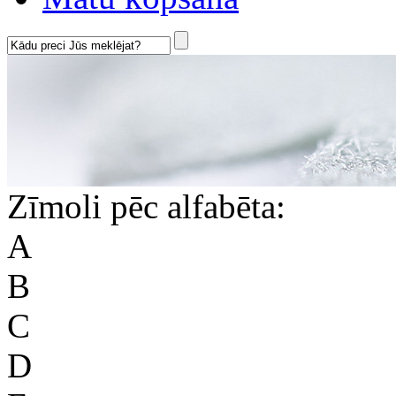
Zīmoli pēc alfabēta:
A
B
C
D