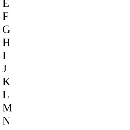
E
F
G
H
I
J
K
L
M
N