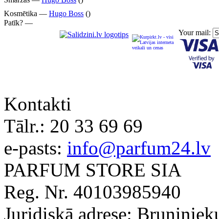
Kosmētika —
Hugo Boss
()
Patīk? —
Your mail:
Kontakti
Tālr.:
20 33 69 69
e-pasts:
info@parfum24.lv
PARFUM STORE SIA
Reg. Nr. 40103985940
Juridiskā adrese: Bruņiniek