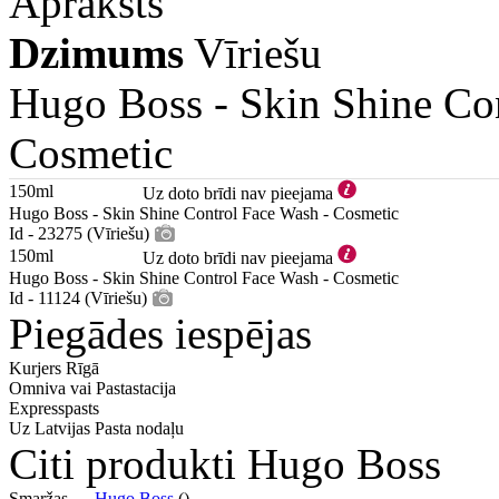
Apraksts
Dzimums
Vīriešu
Hugo Boss -
Skin Shine Co
Cosmetic
150ml
Uz doto brīdi nav pieejama
Hugo Boss - Skin Shine Control Face Wash - Cosmetic
Id - 23275 (Vīriešu)
150ml
Uz doto brīdi nav pieejama
Hugo Boss - Skin Shine Control Face Wash - Cosmetic
Id - 11124 (Vīriešu)
Piegādes iespējas
Kurjers Rīgā
Omniva vai Pastastacija
Expresspasts
Uz Latvijas Pasta nodaļu
Citi produkti Hugo Boss
Smaržas —
Hugo Boss
()