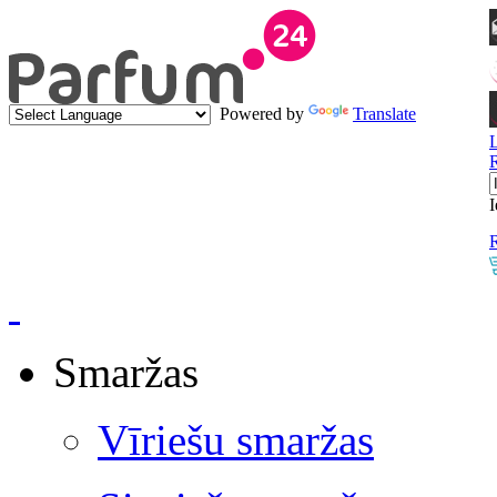
Powered by
Translate
I
R
Smaržas
Vīriešu smaržas