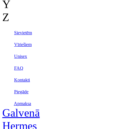
Y
Z
Sievietēm
Vīriešiem
Unisex
FAQ
Kontakti
Piegāde
Apmaksa
Galvenā
Hermes