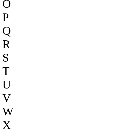
O
P
Q
R
S
T
U
V
W
X