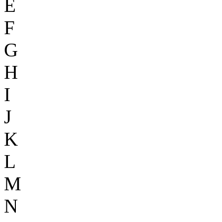
E
F
G
H
I
J
K
L
M
N