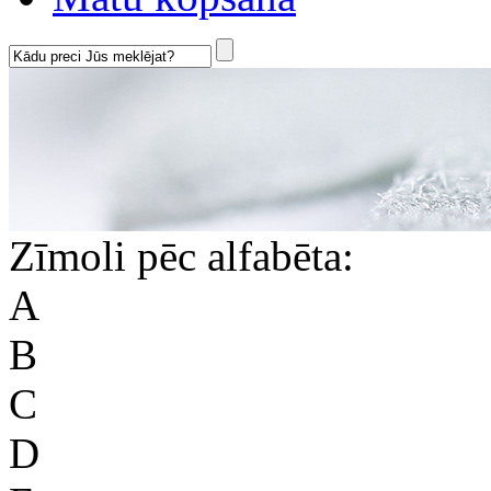
Zīmoli pēc alfabēta:
A
B
C
D