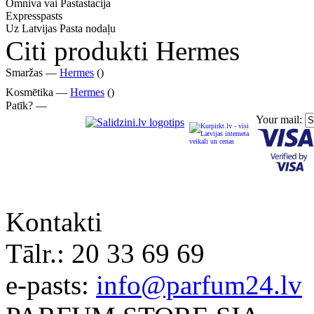
Omniva vai Pastastacija
Expresspasts
Uz Latvijas Pasta nodaļu
Citi produkti Hermes
Smaržas —
Hermes
()
Kosmētika —
Hermes
()
Patīk? —
Your mail:
Kontakti
Tālr.:
20 33 69 69
e-pasts:
info@parfum24.lv