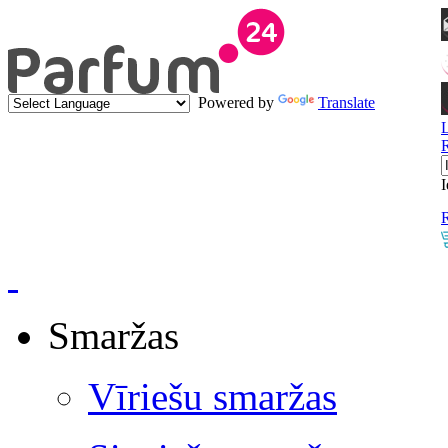
Powered by
Translate
I
R
Smaržas
Vīriešu smaržas