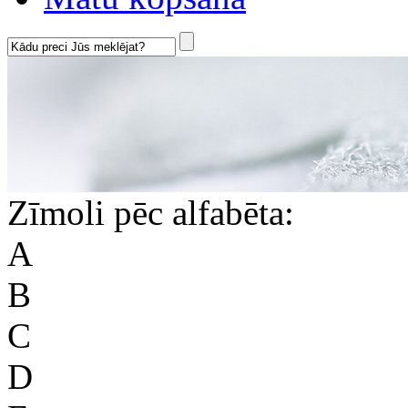
Zīmoli pēc alfabēta:
A
B
C
D