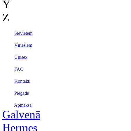
Y
Z
Sievietēm
Vīriešiem
Unisex
FAQ
Kontakti
Piegāde
Apmaksa
Galvenā
Hermes