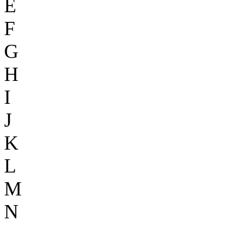
E
F
G
H
I
J
K
L
M
N