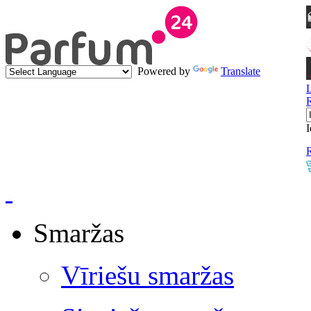
Powered by
Translate
I
R
Smaržas
Vīriešu smaržas