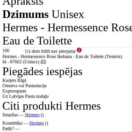
Apraksts
Dzimums
Unisex
Hermes -
Hermessence Rose
Eau de Toilette
100
Uz doto brīdi nav pieejama
Hermes - Hermessence Rose Ikebana - Eau de Toilette (Testeris)
Id - 87602 (Unisex)
Piegādes iespējas
Kurjers Rīgā
Omniva vai Pastastacija
Expresspasts
Uz Latvijas Pasta nodaļu
Citi produkti Hermes
Smaržas —
Hermes
()
Kosmētika —
Hermes
()
Patīk? —