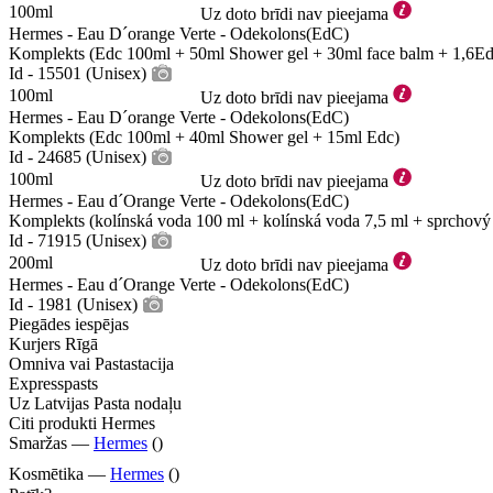
100ml
Uz doto brīdi nav pieejama
Hermes - Eau D´orange Verte - Odekolons(EdC)
Komplekts (Edc 100ml + 50ml Shower gel + 30ml face balm + 1,6Ed
Id - 15501 (Unisex)
100ml
Uz doto brīdi nav pieejama
Hermes - Eau D´orange Verte - Odekolons(EdC)
Komplekts (Edc 100ml + 40ml Shower gel + 15ml Edc)
Id - 24685 (Unisex)
100ml
Uz doto brīdi nav pieejama
Hermes - Eau d´Orange Verte - Odekolons(EdC)
Komplekts (kolínská voda 100 ml + kolínská voda 7,5 ml + sprchový 
Id - 71915 (Unisex)
200ml
Uz doto brīdi nav pieejama
Hermes - Eau d´Orange Verte - Odekolons(EdC)
Id - 1981 (Unisex)
Piegādes iespējas
Kurjers Rīgā
Omniva vai Pastastacija
Expresspasts
Uz Latvijas Pasta nodaļu
Citi produkti Hermes
Smaržas —
Hermes
()
Kosmētika —
Hermes
()