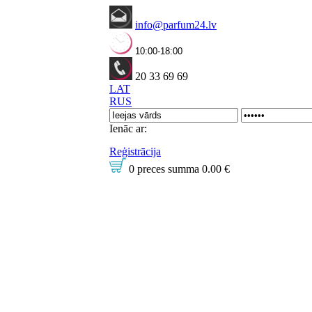
info@parfum24.lv
10:00-18:00
20 33 69 69
LAT
RUS
Ienāc ar:
Reģistrācija
0 preces
summa
0.00 €