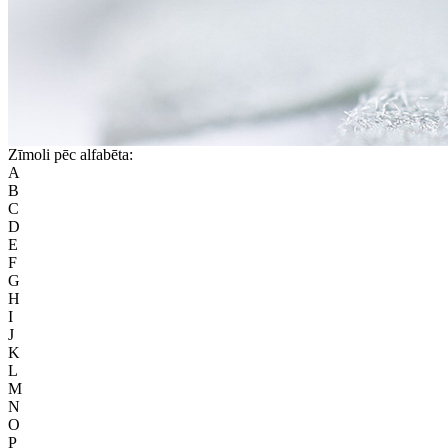
Zīmoli pēc alfabēta:
A
B
C
D
E
F
G
H
I
J
K
L
M
N
O
P