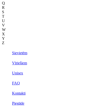
Q
R
S
T
U
V
W
X
Y
Z
Sievietēm
Vīriešiem
Unisex
FAQ
Kontakti
Piegāde