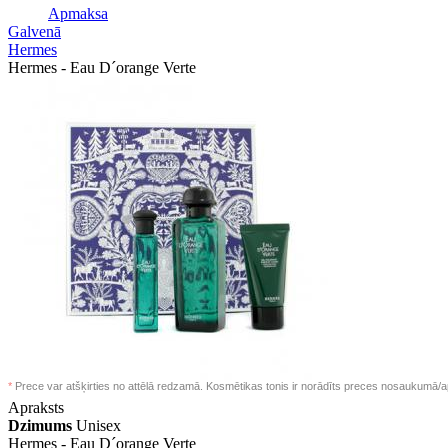
Apmaksa
Galvenā
Hermes
Hermes - Eau D´orange Verte
*
Prece var atšķirties no attēlā redzamā. Kosmētikas tonis ir norādīts preces nosaukumā/a
Apraksts
Dzimums
Unisex
Hermes -
Eau D´orange Verte