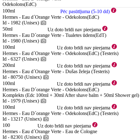
Odekolons(EdC)
100ml
Pēc pasūtījuma (5-10 dd)
Hermes - Eau d´Orange Verte - Odekolons(EdC)
Id - 1982 (Unisex)
50ml
Uz doto brīdi nav pieejama
Hermes - Eau D´orange Verte - Tualetes ūdens(EdT)
Id - 1980 (Unisex)
100ml
Uz doto brīdi nav pieejama
Hermes - Eau d´Orange Verte - Odekolons(EdC) (Testeris)
Id - 6327 (Unisex)
200ml
Uz doto brīdi nav pieejama
Hermes - Eau d´Orange Verte - Dušas želeja (Testeris)
Id - 80750 (Unisex)
100ml
Uz doto brīdi nav pieejama
Hermes - Eau D´orange Verte - Odekolons(EdC)
Komplekts (Edc 100ml + 30ml After shave balm + 50ml Shower gel)
Id - 1979 (Unisex)
100ml
Uz doto brīdi nav pieejama
Hermes - Eau D´orange Verte - Odekolons(EdC) (Testeris)
Id - 13217 (Unisex)
100
Uz doto brīdi nav pieejama
Hermes - Eau d´Orange Verte - Eau de Cologne
Id - 82301 (Unisex)