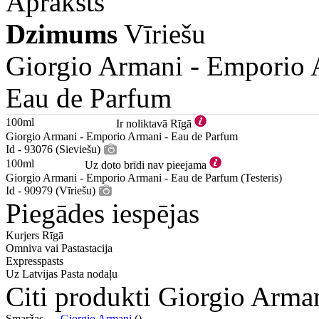
Apraksts
Dzimums
Vīriešu
Giorgio Armani -
Emporio 
Eau de Parfum
100ml
Ir noliktavā Rīgā
Giorgio Armani - Emporio Armani - Eau de Parfum
Id - 93076 (Sieviešu)
100ml
Uz doto brīdi nav pieejama
Giorgio Armani - Emporio Armani - Eau de Parfum (Testeris)
Id - 90979 (Vīriešu)
Piegādes iespējas
Kurjers Rīgā
Omniva vai Pastastacija
Expresspasts
Uz Latvijas Pasta nodaļu
Citi produkti Giorgio Arma
Smaržas —
Giorgio Armani
()