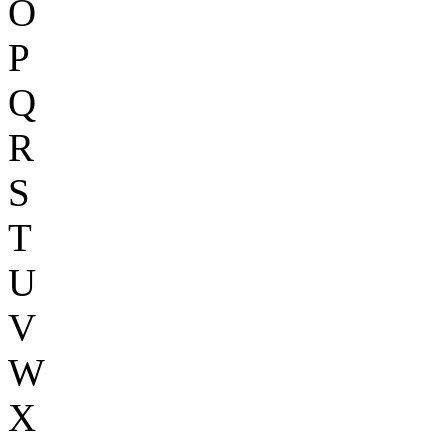
O
P
Q
R
S
T
U
V
W
X