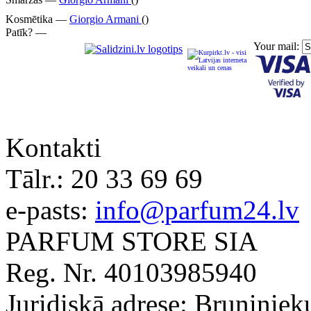
Kosmētika —
Giorgio Armani
()
Patīk? —
Your mail:
Kontakti
Tālr.:
20 33 69 69
e-pasts:
info@parfum24.lv
PARFUM STORE SIA
Reg. Nr. 40103985940
Juridiskā adrese: Bruņiniek