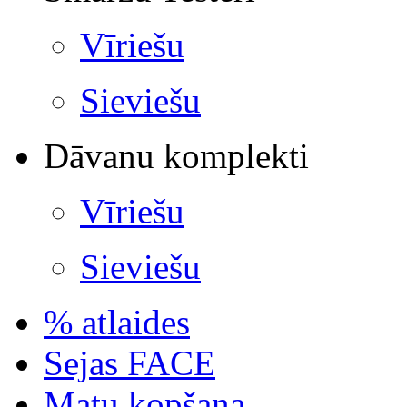
Vīriešu
Sieviešu
Dāvanu komplekti
Vīriešu
Sieviešu
% atlaides
Sejas FACE
Matu kopšana