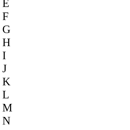
E
F
G
H
I
J
K
L
M
N