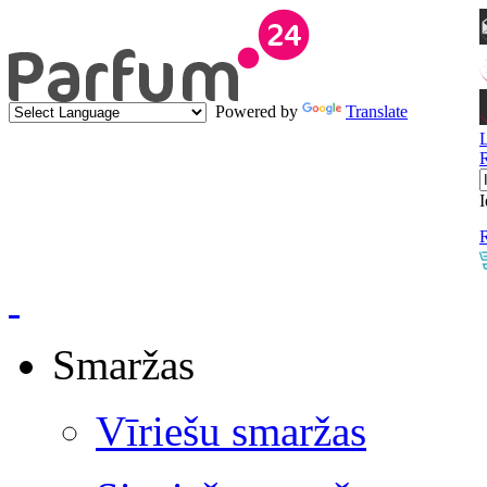
Powered by
Translate
I
R
Smaržas
Vīriešu smaržas