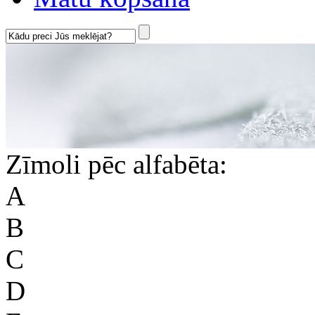
Zīmoli pēc alfabēta:
A
B
C
D