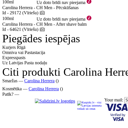
100ml
Uz doto brīdi nav pieejama
Carolina Herrera - CH Men - Pēcskūšanas
Id - 29172 (Vīriešu)
100ml
Uz doto brīdi nav pieejama
Carolina Herrera - CH Men - After shave balm
Id - 64621 (Vīriešu)
Piegādes iespējas
Kurjers Rīgā
Omniva vai Pastastacija
Expresspasts
Uz Latvijas Pasta nodaļu
Citi produkti Carolina Herr
Smaržas —
Carolina Herrera
()
Kosmētika —
Carolina Herrera
()
Patīk? —
Your mail: