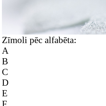
Zīmoli pēc alfabēta:
A
B
C
D
E
F