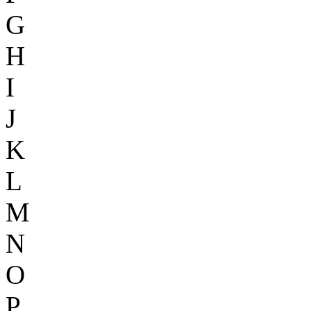
G
H
I
J
K
L
M
N
O
P