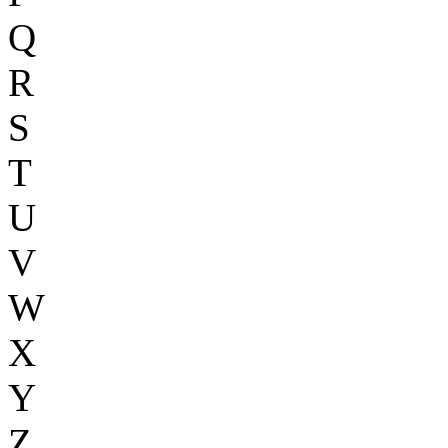
Q
R
S
T
U
V
W
X
Y
Z