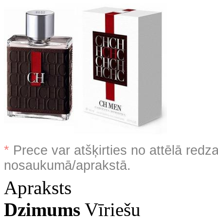
*
Prece var atšķirties no attēlā redz
nosaukumā/aprakstā.
Apraksts
Dzimums
Vīriešu