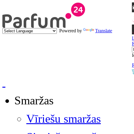
Powered by
Translate
I
R
Smaržas
Vīriešu smaržas