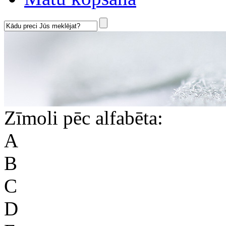
Zīmoli pēc alfabēta:
A
B
C
D