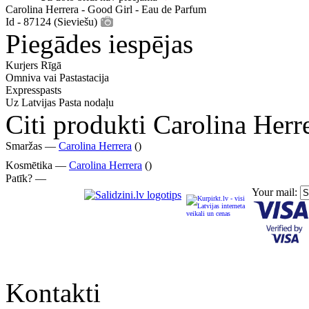
Carolina Herrera - Good Girl - Eau de Parfum
Id - 87124 (Sieviešu)
Piegādes iespējas
Kurjers Rīgā
Omniva vai Pastastacija
Expresspasts
Uz Latvijas Pasta nodaļu
Citi produkti Carolina Herr
Smaržas —
Carolina Herrera
()
Kosmētika —
Carolina Herrera
()
Patīk? —
Your mail:
Kontakti