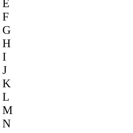
E
F
G
H
I
J
K
L
M
N