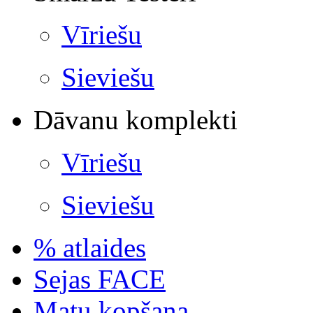
Vīriešu
Sieviešu
Dāvanu komplekti
Vīriešu
Sieviešu
% atlaides
Sejas FACE
Matu kopšana