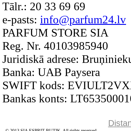
Tālr.:
20 33 69 69
e-pasts:
info@parfum24.lv
PARFUM STORE SIA
Reg. Nr. 40103985940
Juridiskā adrese: Bruņiniek
Banka: UAB Paysera
SWIFT kods: EVIULT2V
Bankas konts: LT6535000
Dista
© 2013 SIA ESPRIT BUTIK. All rights reserved.