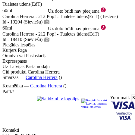
Tualetes ūdens(EdT)
60ml
Uz doto brīdi nav pieejama
Carolina Herrera - 212 Pop! - Tualetes ūdens(EdT) (Testeris)
Id - 19204 (Sieviešu)
60ml
Uz doto brīdi nav pieejama
Carolina Herrera - 212 Pop! - Tualetes ūdens(EdT)
Id - 18410 (Sieviešu)
Piegādes iespējas
Kurjers Rīgā
Omniva vai Pastastacija
Expresspasts
Uz Latvijas Pasta nodaļu
Citi produkti Carolina Herrera
Smaržas —
Carolina Herrera
()
Kosmētika —
Carolina Herrera
()
Patīk? —
Your mail:
Kontakti