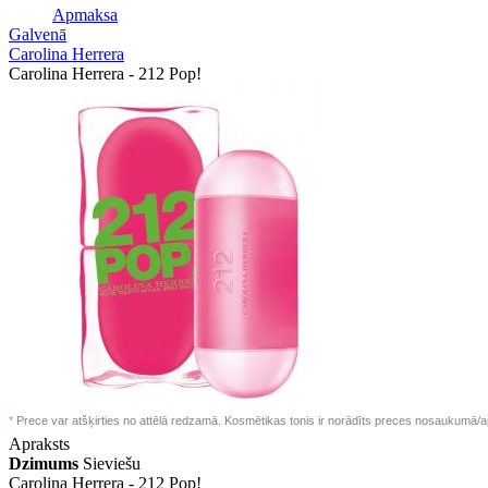
Apmaksa
Galvenā
Carolina Herrera
Carolina Herrera - 212 Pop!
*
Prece var atšķirties no attēlā redzamā. Kosmētikas tonis ir norādīts preces nosaukumā/a
Apraksts
Dzimums
Sieviešu
Carolina Herrera -
212 Pop!