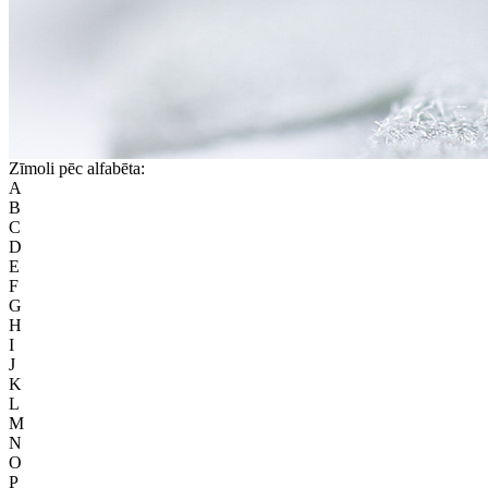
Zīmoli pēc alfabēta:
A
B
C
D
E
F
G
H
I
J
K
L
M
N
O
P