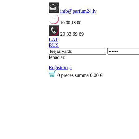
info@parfum24.lv
10:00-18:00
20 33 69 69
LAT
RUS
Ienāc ar:
Reģistrācija
0 preces
summa
0.00 €