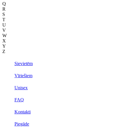
Q
R
S
T
U
V
W
X
Y
Z
Sievietēm
Vīriešiem
Unisex
FAQ
Kontakti
Piegāde