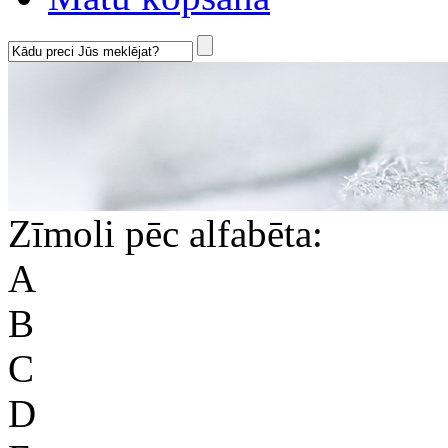
Zīmoli pēc alfabēta:
A
B
C
D