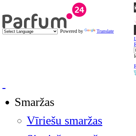
Powered by
Translate
I
R
Smaržas
Vīriešu smaržas