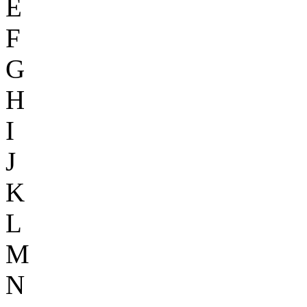
E
F
G
H
I
J
K
L
M
N