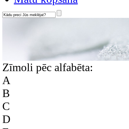
Zīmoli pēc alfabēta:
A
B
C
D