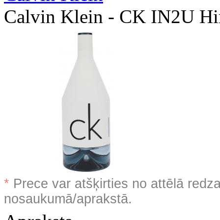
Calvin Klein - CK IN2U H
*
Prece var atšķirties no attēlā redz
nosaukumā/aprakstā.