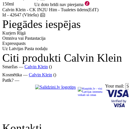
150ml
Uz doto brīdi nav pieejama
Calvin Klein - CK IN2U Him - Tualetes ūdens(EdT)
Id - 42647 (Vīriešu)
Piegādes iespējas
Kurjers Rīgā
Omniva vai Pastastacija
Expresspasts
Uz Latvijas Pasta nodaļu
Citi produkti Calvin Klein
Smaržas —
Calvin Klein
()
Kosmētika —
Calvin Klein
()
Patīk? —
Your mail:
Kontakti