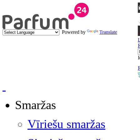
Powered by
Translate
I
R
Smaržas
Vīriešu smaržas