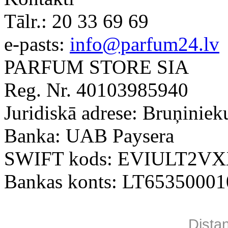
Tālr.:
20 33 69 69
e-pasts:
info@parfum24.lv
PARFUM STORE SIA
Reg. Nr. 40103985940
Juridiskā adrese: Bruņiniek
Banka: UAB Paysera
SWIFT kods: EVIULT2V
Bankas konts: LT6535000
Dista