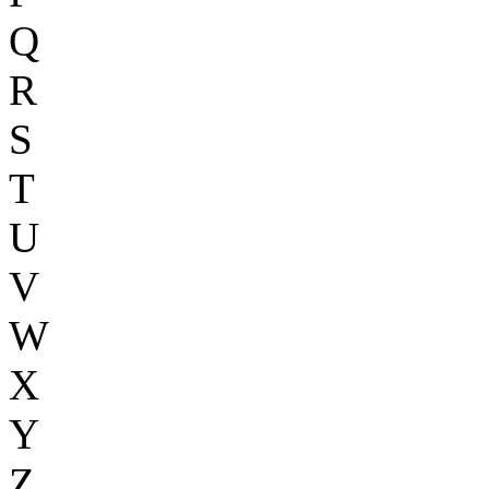
Q
R
S
T
U
V
W
X
Y
Z