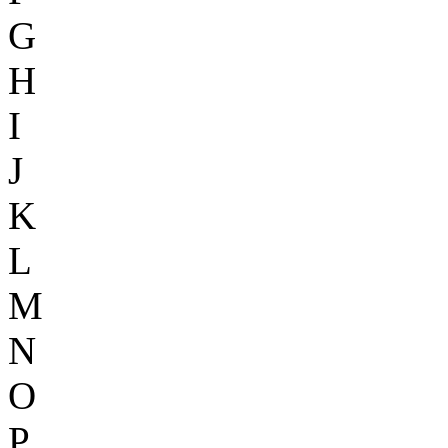
G
H
I
J
K
L
M
N
O
P