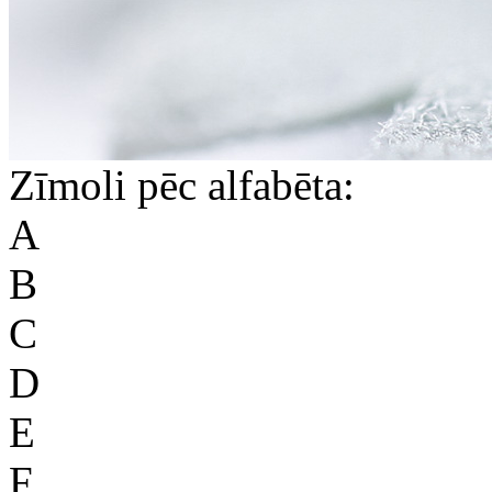
Zīmoli pēc alfabēta:
A
B
C
D
E
F