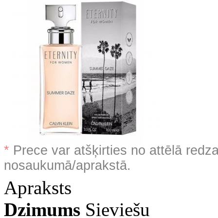
*
Prece var atšķirties no attēlā redz
nosaukumā/aprakstā.
Apraksts
Dzimums
Sieviešu