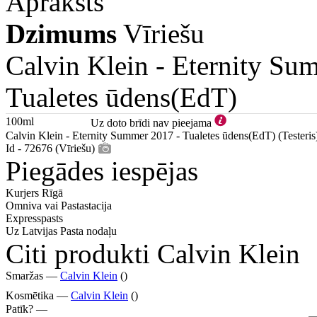
Apraksts
Dzimums
Vīriešu
Calvin Klein -
Eternity Su
Tualetes ūdens(EdT)
100ml
Uz doto brīdi nav pieejama
Calvin Klein - Eternity Summer 2017 - Tualetes ūdens(EdT) (Testeris
Id - 72676 (Vīriešu)
Piegādes iespējas
Kurjers Rīgā
Omniva vai Pastastacija
Expresspasts
Uz Latvijas Pasta nodaļu
Citi produkti Calvin Klein
Smaržas —
Calvin Klein
()
Kosmētika —
Calvin Klein
()
Patīk? —