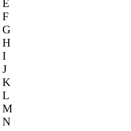
E
F
G
H
I
J
K
L
M
N