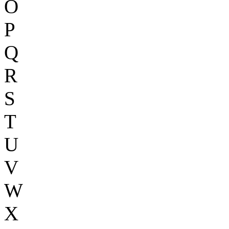
O
P
Q
R
S
T
U
V
W
X