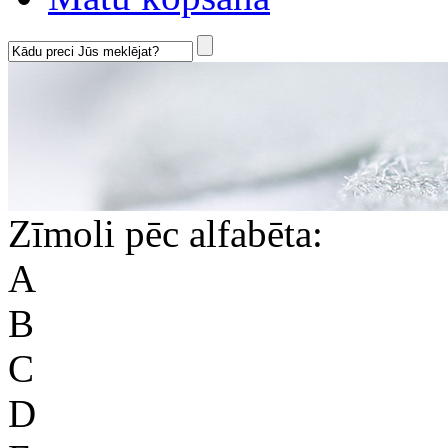
Zīmoli pēc alfabēta:
A
B
C
D