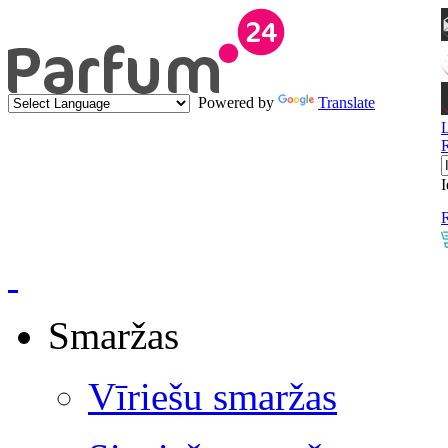
Powered by
Translate
I
R
Smaržas
Vīriešu smaržas