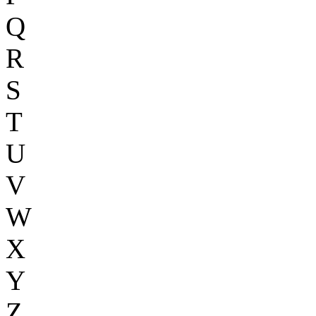
Q
R
S
T
U
V
W
X
Y
Z