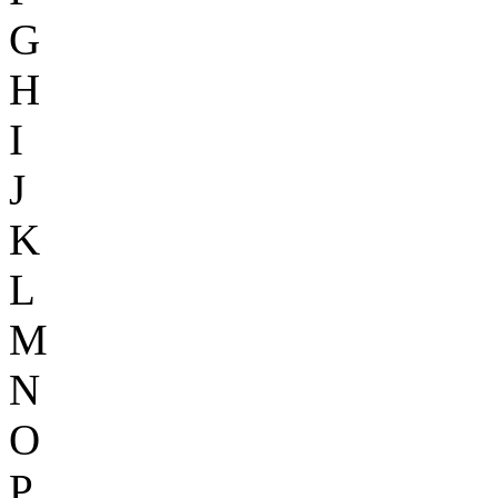
G
H
I
J
K
L
M
N
O
P