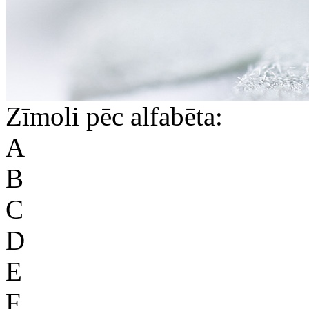
Zīmoli pēc alfabēta:
A
B
C
D
E
F