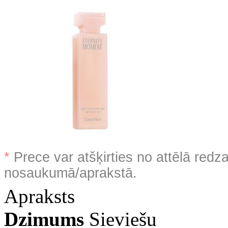
*
Prece var atšķirties no attēlā redz
nosaukumā/aprakstā.
Apraksts
Dzimums
Sieviešu