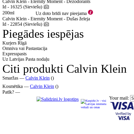
Calvin Klein - Eternity Moment - Dezodorants
Id - 16325 (Sieviešu)
200ml
Uz doto brīdi nav pieejama
Calvin Klein - Eternity Moment - Dušas želeja
Id - 22854 (Sieviešu)
Piegādes iespējas
Kurjers Rīgā
Omniva vai Pastastacija
Expresspasts
Uz Latvijas Pasta nodaļu
Citi produkti Calvin Klein
Smaržas —
Calvin Klein
()
Kosmētika —
Calvin Klein
()
Patīk? —
Your mail: