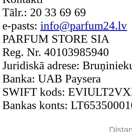
Tālr.:
20 33 69 69
e-pasts:
info@parfum24.lv
PARFUM STORE SIA
Reg. Nr. 40103985940
Juridiskā adrese: Bruņiniek
Banka: UAB Paysera
SWIFT kods: EVIULT2V
Bankas konts: LT6535000
Dista