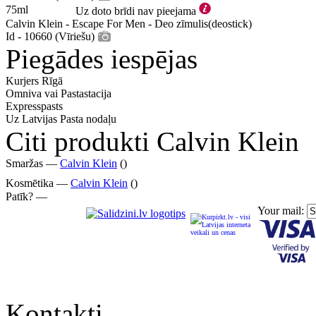
75ml
Uz doto brīdi nav pieejama
Calvin Klein - Escape For Men - Deo zīmulis(deostick)
Id - 10660 (Vīriešu)
Piegādes iespējas
Kurjers Rīgā
Omniva vai Pastastacija
Expresspasts
Uz Latvijas Pasta nodaļu
Citi produkti Calvin Klein
Smaržas —
Calvin Klein
()
Kosmētika —
Calvin Klein
()
Patīk? —
Your mail:
Kontakti