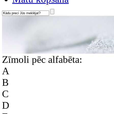
Zīmoli pēc alfabēta:
A
B
C
D