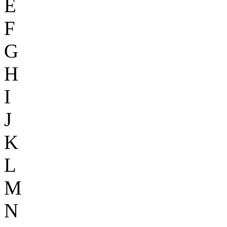
E
F
G
H
I
J
K
L
M
N