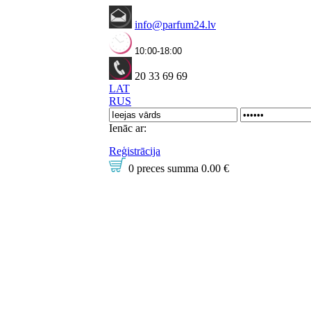
info@parfum24.lv
10:00-18:00
20 33 69 69
LAT
RUS
Ienāc ar:
Reģistrācija
0 preces
summa
0.00 €