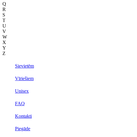
Q
R
S
T
U
V
W
X
Y
Z
Sievietēm
Vīriešiem
Unisex
FAQ
Kontakti
Piegāde