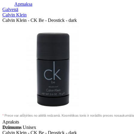
Apmaksa
Galvenā
Calvin Klein
Calvin Klein - CK Be - Deostick - dark
*
Prece var atšķirties no attēlā redzamā. Kosmētikas tonis ir norādīts preces nosaukumā/a
Apraksts
Dzimums
Unisex
Calvin Klein -
CK Be - Deostick - dark