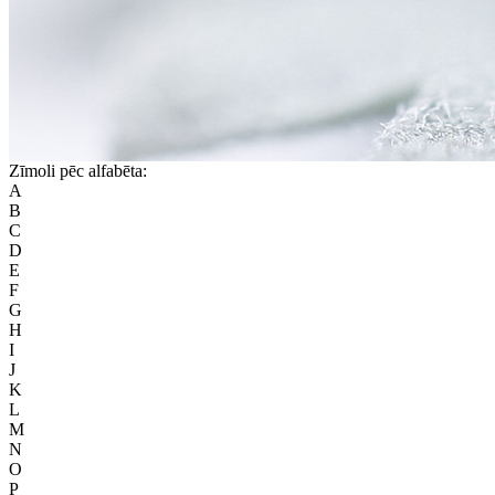
Zīmoli pēc alfabēta:
A
B
C
D
E
F
G
H
I
J
K
L
M
N
O
P