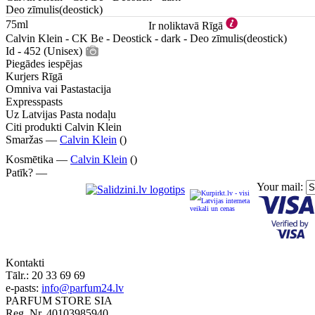
Deo zīmulis(deostick)
75ml
Ir noliktavā Rīgā
Calvin Klein - CK Be - Deostick - dark - Deo zīmulis(deostick)
Id - 452 (Unisex)
Piegādes iespējas
Kurjers Rīgā
Omniva vai Pastastacija
Expresspasts
Uz Latvijas Pasta nodaļu
Citi produkti Calvin Klein
Smaržas —
Calvin Klein
()
Kosmētika —
Calvin Klein
()
Patīk? —
Your mail:
Kontakti
Tālr.:
20 33 69 69
e-pasts:
info@parfum24.lv
PARFUM STORE SIA
Reg. Nr. 40103985940