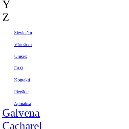
Y
Z
Sievietēm
Vīriešiem
Unisex
FAQ
Kontakti
Piegāde
Apmaksa
Galvenā
Cacharel