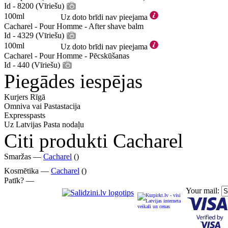
Id - 8200 (Vīriešu)
100ml
Uz doto brīdi nav pieejama
Cacharel - Pour Homme - After shave balm
Id - 4329 (Vīriešu)
100ml
Uz doto brīdi nav pieejama
Cacharel - Pour Homme - Pēcskūšanas
Id - 440 (Vīriešu)
Piegādes iespējas
Kurjers Rīgā
Omniva vai Pastastacija
Expresspasts
Uz Latvijas Pasta nodaļu
Citi produkti Cacharel
Smaržas —
Cacharel
()
Kosmētika —
Cacharel
()
Patīk? —
Your mail: