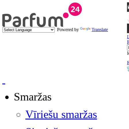
Powered by
Translate
I
R
Smaržas
Vīriešu smaržas