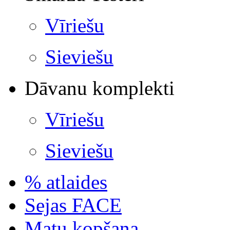
Vīriešu
Sieviešu
Dāvanu komplekti
Vīriešu
Sieviešu
% atlaides
Sejas FACE
Matu kopšana