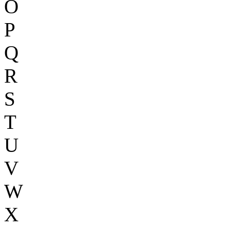
O
P
Q
R
S
T
U
V
W
X