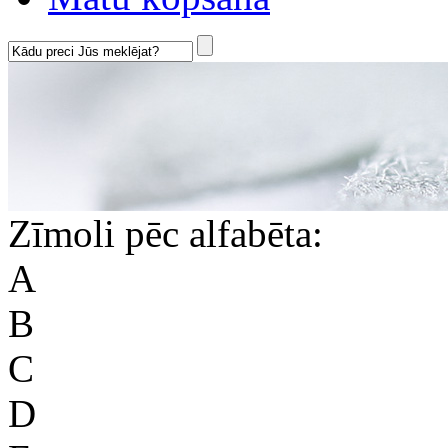
Zīmoli pēc alfabēta:
A
B
C
D