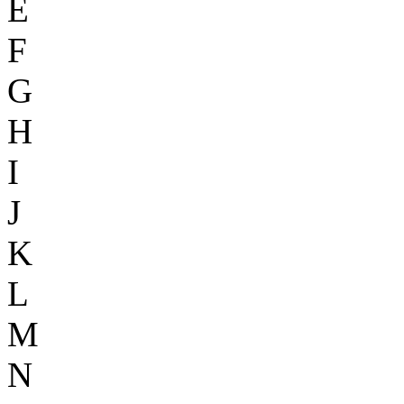
E
F
G
H
I
J
K
L
M
N