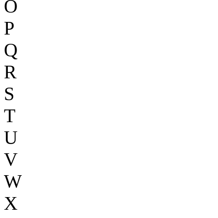
O
P
Q
R
S
T
U
V
W
X