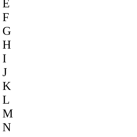
E
F
G
H
I
J
K
L
M
N