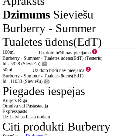
Apraksts
Dzimums
Sieviešu
Burberry -
Summer
Tualetes ūdens(EdT)
100ml
Uz doto brīdi nav pieejama
Burberry - Summer - Tualetes ūdens(EdT) (Testeris)
Id - 5928 (Sieviešu)
50ml
Uz doto brīdi nav pieejama
Burberry - Summer - Tualetes ūdens(EdT)
Id - 11033 (Sieviešu)
Piegādes iespējas
Kurjers Rīgā
Omniva vai Pastastacija
Expresspasts
Uz Latvijas Pasta nodaļu
Citi produkti Burberry
Smaržas —
Burberry
()