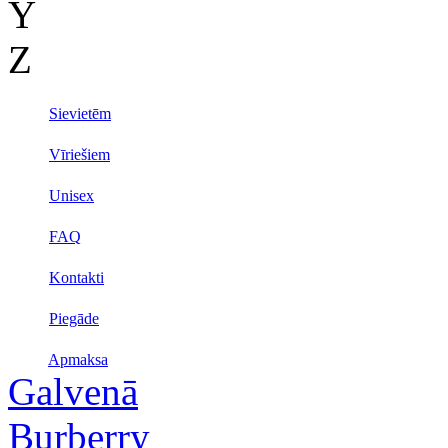
Y
Z
Sievietēm
Vīriešiem
Unisex
FAQ
Kontakti
Piegāde
Apmaksa
Galvenā
Burberry