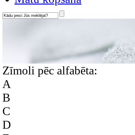
Zīmoli pēc alfabēta:
A
B
C
D