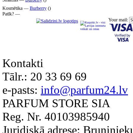
Kosmētika —
Burberry
()
Patīk? —
Your mail:
Kontakti
Tālr.:
20 33 69 69
e-pasts:
info@parfum24.lv
PARFUM STORE SIA
Reg. Nr. 40103985940
Juridiskā adrese: Bruņiniek