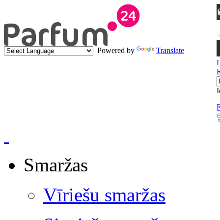
Powered by
Translate
I
R
Smaržas
Vīriešu smaržas