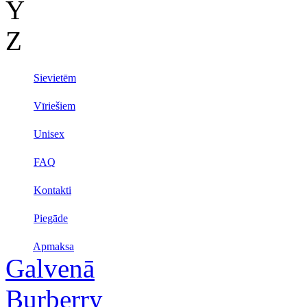
Y
Z
Sievietēm
Vīriešiem
Unisex
FAQ
Kontakti
Piegāde
Apmaksa
Galvenā
Burberry