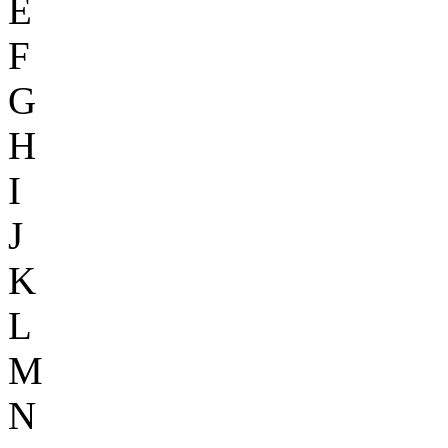
E
F
G
H
I
J
K
L
M
N