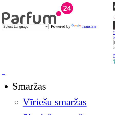
Powered by
Translate
I
R
Smaržas
Vīriešu smaržas