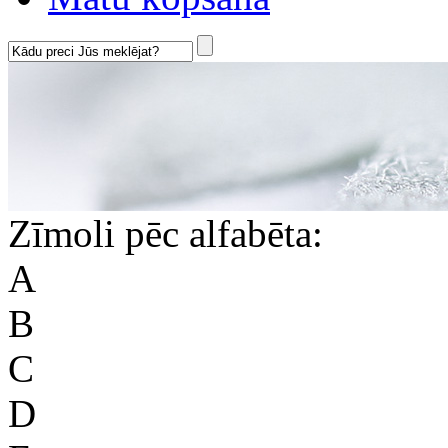
Zīmoli pēc alfabēta:
A
B
C
D