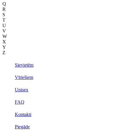
Q
R
S
T
U
V
W
X
Y
Z
Sievietēm
Vīriešiem
Unisex
FAQ
Kontakti
Piegāde