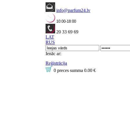
info@parfum24.lv
10:00-18:00
20 33 69 69
LAT
RUS
Ienāc ar:
Reģistrācija
0 preces
summa
0.00 €