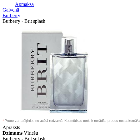
Apmaksa
Galvenā
Burberry
Burberry - Brit splash
*
Prece var atšķirties no attēlā redzamā. Kosmētikas tonis ir norādīts preces nosaukumā/a
Apraksts
Dzimums
Vīriešu
Burberry -
Brit splash