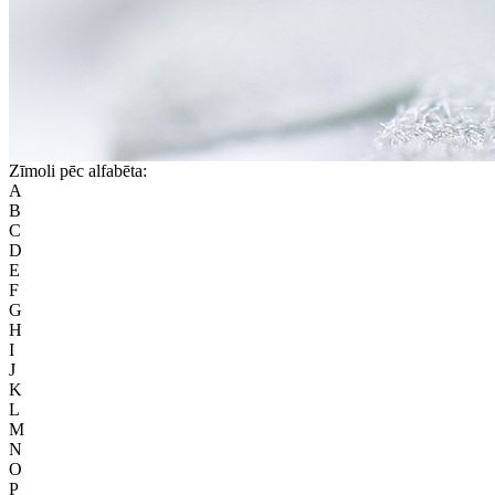
Zīmoli pēc alfabēta:
A
B
C
D
E
F
G
H
I
J
K
L
M
N
O
P