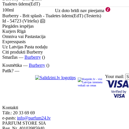
Tualetes ūdens(EdT)
100ml
Uz doto brīdi nav pieejama
Burberry - Brit splash - Tualetes ūdens(EdT) (Testeris)
Id - 54723 (Vīriešu)
Piegādes iespējas
Kurjers Rīgā
Omniva vai Pastastacija
Expresspasts
Uz Latvijas Pasta nodaļu
Citi produkti Burberry
Smaržas —
Burberry
()
Kosmētika —
Burberry
()
Patīk? —
Your mail:
Kontakti
Tālr.:
20 33 69 69
e-pasts:
info@parfum24.lv
PARFUM STORE SIA
Reg. Nr. 40103985940