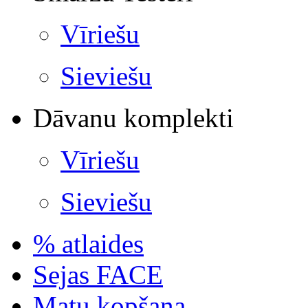
Vīriešu
Sieviešu
Dāvanu komplekti
Vīriešu
Sieviešu
% atlaides
Sejas FACE
Matu kopšana