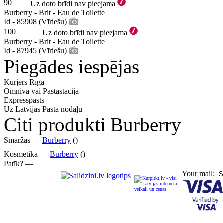
90
Uz doto brīdi nav pieejama
Burberry - Brit - Eau de Toilette
Id - 85908 (Vīriešu)
100
Uz doto brīdi nav pieejama
Burberry - Brit - Eau de Toilette
Id - 87945 (Vīriešu)
Piegādes iespējas
Kurjers Rīgā
Omniva vai Pastastacija
Expresspasts
Uz Latvijas Pasta nodaļu
Citi produkti Burberry
Smaržas —
Burberry
()
Kosmētika —
Burberry
()
Patīk? —
Your mail: