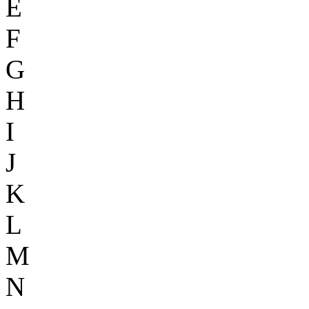
E
F
G
H
I
J
K
L
M
N