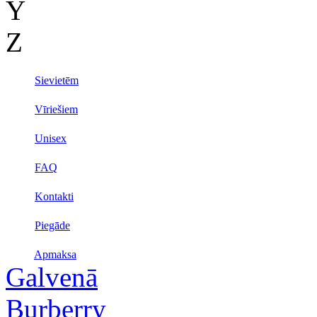
Y
Z
Sievietēm
Vīriešiem
Unisex
FAQ
Kontakti
Piegāde
Apmaksa
Galvenā
Burberry