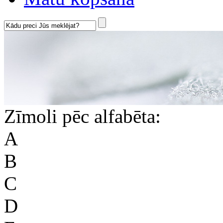
Zīmoli pēc alfabēta:
A
B
C
D