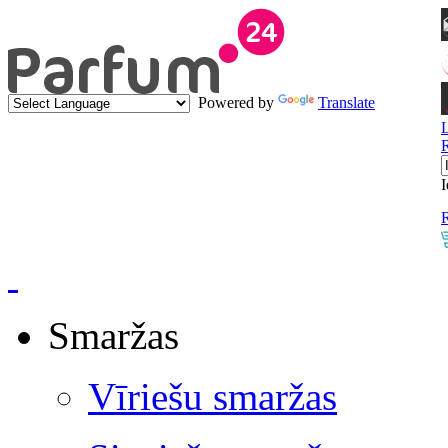
Powered by
Translate
I
R
Smaržas
Vīriešu smaržas