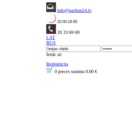
info@parfum24.lv
10:00-18:00
20 33 69 69
LAT
RUS
Ienāc ar:
Reģistrācija
0 preces
summa
0.00 €