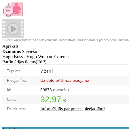
*
Prece var atšķirties no attēlā redzamā. Kosmētikas tonis ir norādīts preces nosaukumā/a
Apraksts
Dzimums
Sieviešu
Hugo Boss -
Hugo Woman Extreme
Parfīmērijas ūdens(EdP)
75ml
Tīlpums:
Uz doto brīdi nav pieejama
Pieejamība:
59873
Id:
(Sieviešu)
32.97
Cena:
€
Informēt Jūs par preces pieejamību?
Daudzums: