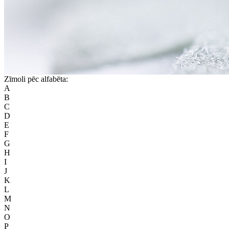
Zīmoli pēc alfabēta:
A
B
C
D
E
F
G
H
I
J
K
L
M
N
O
P