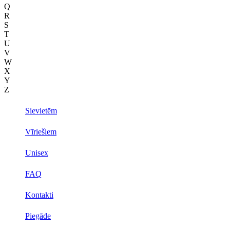
Q
R
S
T
U
V
W
X
Y
Z
Sievietēm
Vīriešiem
Unisex
FAQ
Kontakti
Piegāde