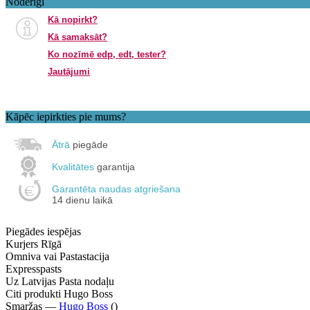
Noderīgi
Kā nopirkt?
Kā samaksāt?
Ko nozīmē edp, edt, tester?
Jautājumi
Kāpēc iepirkties pie mums?
Ātrā
piegāde
Kvalitātes
garantija
Garantēta naudas atgriešana
14 dienu laikā
Piegādes iespējas
Kurjers Rīgā
Omniva vai Pastastacija
Expresspasts
Uz Latvijas Pasta nodaļu
Citi produkti Hugo Boss
Smaržas —
Hugo Boss
()