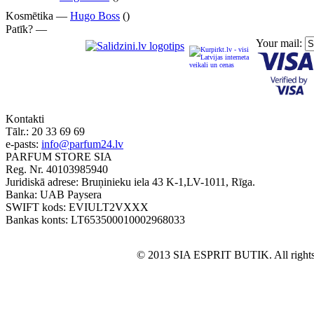
Kosmētika —
Hugo Boss
()
Patīk? —
Your mail:
Kontakti
Tālr.:
20 33 69 69
e-pasts:
info@parfum24.lv
PARFUM STORE SIA
Reg. Nr. 40103985940
Juridiskā adrese: Bruņinieku iela 43 K-1,LV-1011, Rīga.
Banka: UAB Paysera
SWIFT kods: EVIULT2VXXX
Bankas konts: LT653500010002968033
© 2013 SIA ESPRIT BUTIK. All rights 