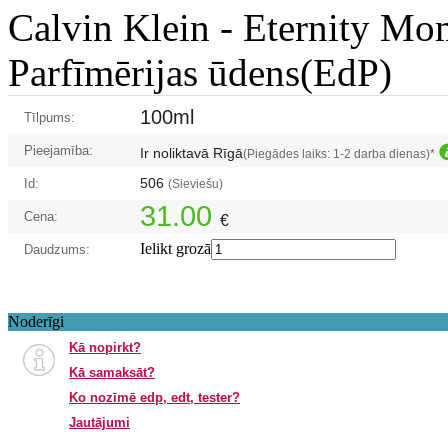
Calvin Klein -
Eternity Mo
Parfīmērijas ūdens(EdP)
100ml
Tīlpums:
Pieejamība:
Ir noliktavā Rīgā
(Piegādes laiks: 1-2 darba dienas)*
506
Id:
(Sieviešu)
31.00
Cena:
€
Ielikt grozā
Daudzums:
Noderīgi
Kā nopirkt?
Kā samaksāt?
Ko nozīmē edp, edt, tester?
Jautājumi