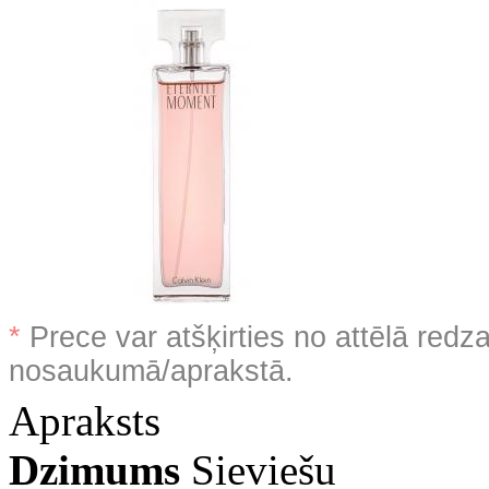
*
Prece var atšķirties no attēlā redz
nosaukumā/aprakstā.
Apraksts
Dzimums
Sieviešu