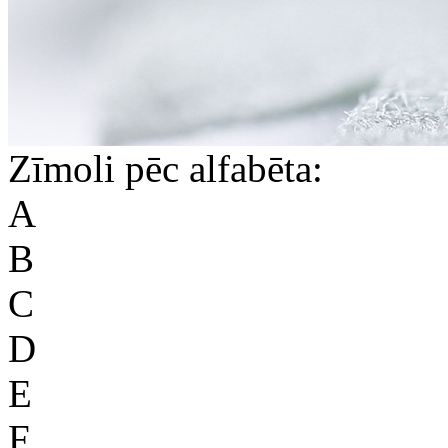
Zīmoli pēc alfabēta:
A
B
C
D
E
F