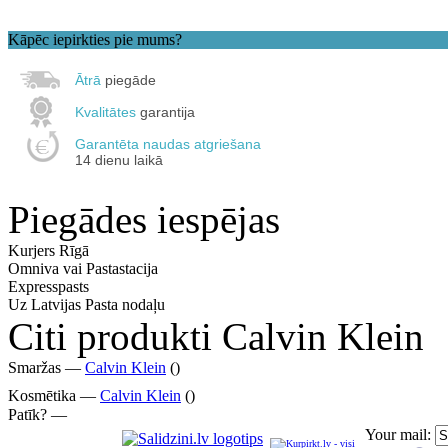
Kāpēc iepirkties pie mums?
Ātrā
piegāde
Kvalitātes
garantija
Garantēta naudas atgriešana
14 dienu laikā
Piegādes iespējas
Kurjers Rīgā
Omniva vai Pastastacija
Expresspasts
Uz Latvijas Pasta nodaļu
Citi produkti Calvin Klein
Smaržas —
Calvin Klein
()
Kosmētika —
Calvin Klein
()
Patīk? —
Your mail: