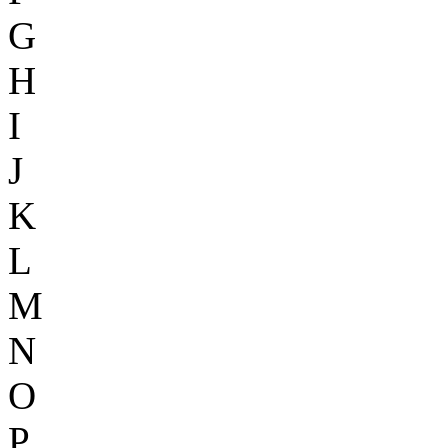
G
H
I
J
K
L
M
N
O
P