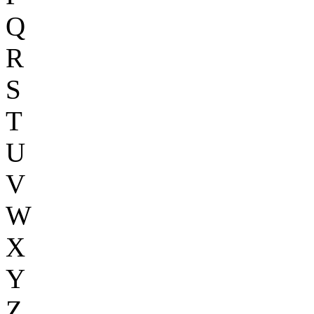
Q
R
S
T
U
V
W
X
Y
Z