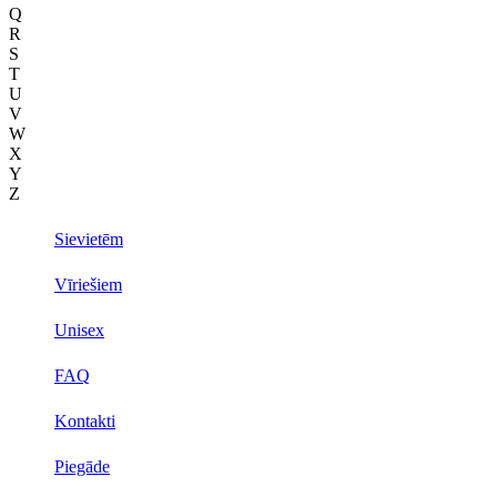
Q
R
S
T
U
V
W
X
Y
Z
Sievietēm
Vīriešiem
Unisex
FAQ
Kontakti
Piegāde