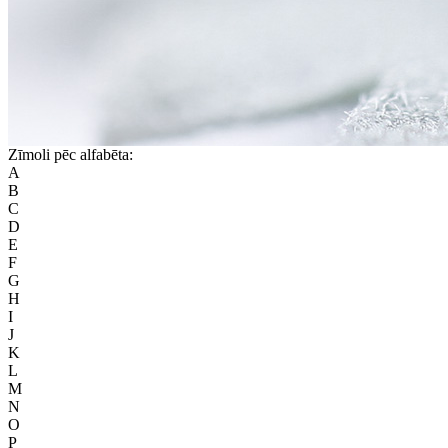
Zīmoli pēc alfabēta:
A
B
C
D
E
F
G
H
I
J
K
L
M
N
O
P