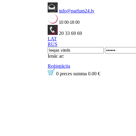
info@parfum24.lv
10:00-18:00
20 33 69 69
LAT
RUS
Ienāc ar:
Reģistrācija
0 preces
summa
0.00 €