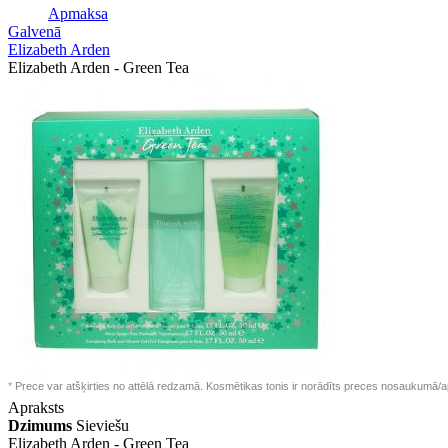
Apmaksa
Galvenā
Elizabeth Arden
Elizabeth Arden - Green Tea
*
Prece var atšķirties no attēlā redzamā. Kosmētikas tonis ir norādīts preces nosaukumā/a
Apraksts
Dzimums
Sieviešu
Elizabeth Arden -
Green Tea