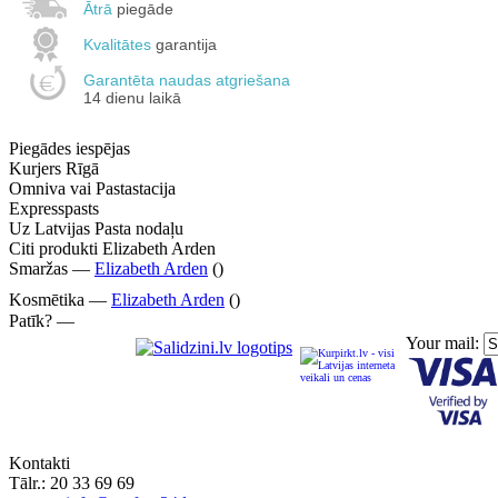
Ātrā
piegāde
Kvalitātes
garantija
Garantēta naudas atgriešana
14 dienu laikā
Piegādes iespējas
Kurjers Rīgā
Omniva vai Pastastacija
Expresspasts
Uz Latvijas Pasta nodaļu
Citi produkti Elizabeth Arden
Smaržas —
Elizabeth Arden
()
Kosmētika —
Elizabeth Arden
()
Patīk? —
Your mail:
Kontakti
Tālr.:
20 33 69 69