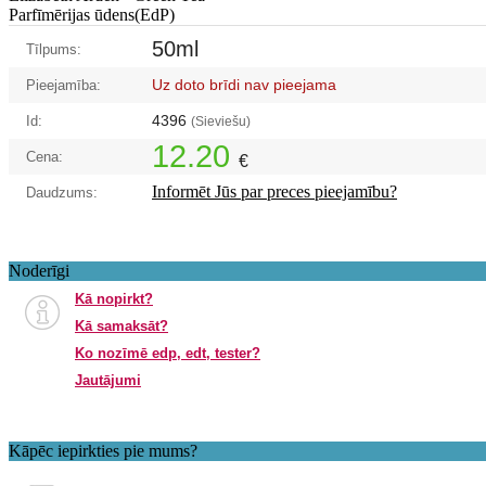
Parfīmērijas ūdens(EdP)
50ml
Tīlpums:
Uz doto brīdi nav pieejama
Pieejamība:
4396
Id:
(Sieviešu)
12.20
Cena:
€
Informēt Jūs par preces pieejamību?
Daudzums:
Noderīgi
Kā nopirkt?
Kā samaksāt?
Ko nozīmē edp, edt, tester?
Jautājumi
Kāpēc iepirkties pie mums?