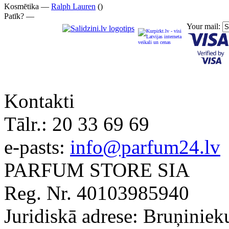
Kosmētika —
Ralph Lauren
()
Patīk? —
Your mail:
Kontakti
Tālr.:
20 33 69 69
e-pasts:
info@parfum24.lv
PARFUM STORE SIA
Reg. Nr. 40103985940
Juridiskā adrese: Bruņiniek