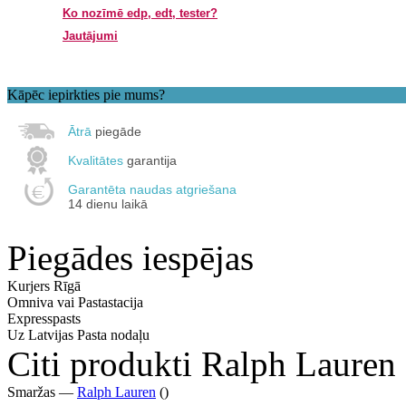
Ko nozīmē edp, edt, tester?
Jautājumi
Kāpēc iepirkties pie mums?
Ātrā
piegāde
Kvalitātes
garantija
Garantēta naudas atgriešana
14 dienu laikā
Piegādes iespējas
Kurjers Rīgā
Omniva vai Pastastacija
Expresspasts
Uz Latvijas Pasta nodaļu
Citi produkti Ralph Lauren
Smaržas —
Ralph Lauren
()