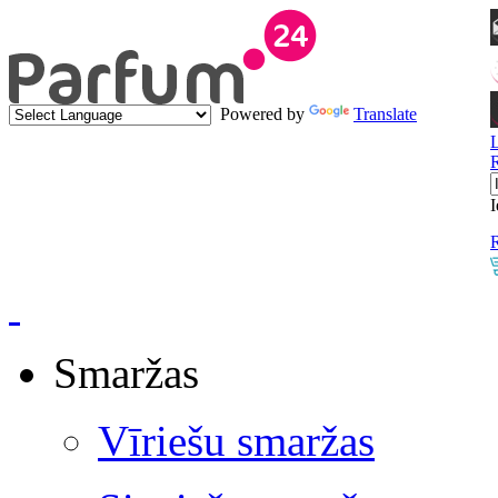
Powered by
Translate
I
R
Smaržas
Vīriešu smaržas