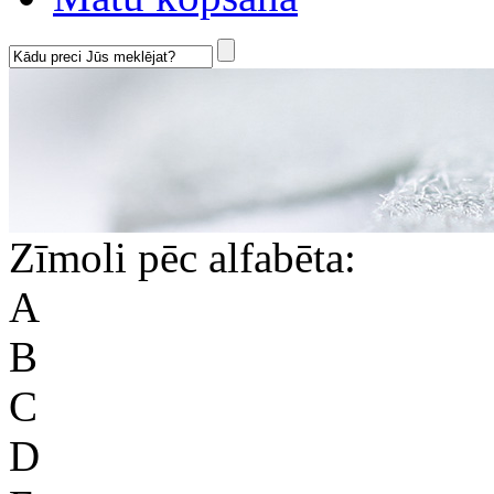
Zīmoli pēc alfabēta:
A
B
C
D