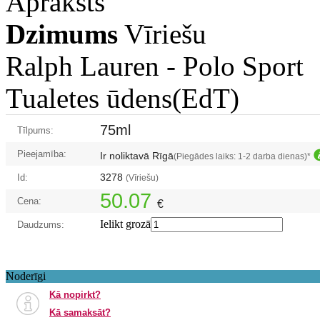
Apraksts
Dzimums
Vīriešu
Ralph Lauren -
Polo Sport
Tualetes ūdens(EdT)
75ml
Tīlpums:
Pieejamība:
Ir noliktavā Rīgā
(Piegādes laiks: 1-2 darba dienas)*
3278
Id:
(Vīriešu)
50.07
Cena:
€
Ielikt grozā
Daudzums:
Noderīgi
Kā nopirkt?
Kā samaksāt?