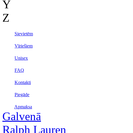
Y
Z
Sievietēm
Vīriešiem
Unisex
FAQ
Kontakti
Piegāde
Apmaksa
Galvenā
Ralph Lauren