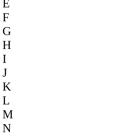
E
F
G
H
I
J
K
L
M
N