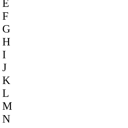
E
F
G
H
I
J
K
L
M
N