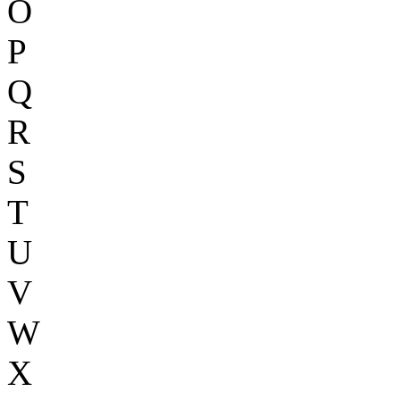
O
P
Q
R
S
T
U
V
W
X