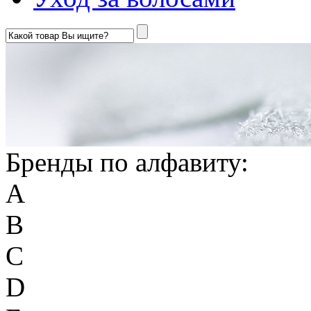
Бренды по алфавиту:
A
B
C
D