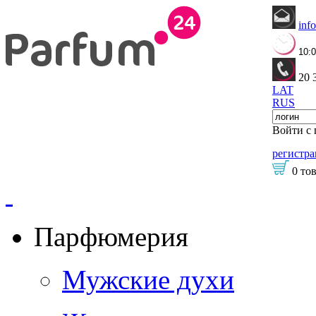
inf
10:0
20 
LAT
RUS
Войти с
регистра
0 то
Парфюмерия
Мужские духи