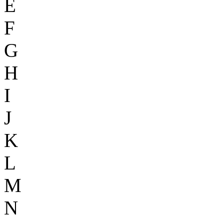
E
F
G
H
I
J
K
L
M
N