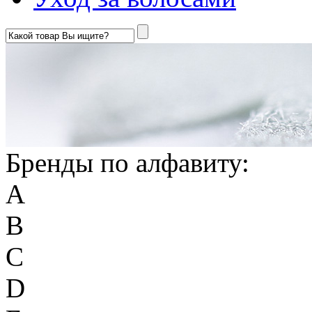
Бренды по алфавиту:
A
B
C
D