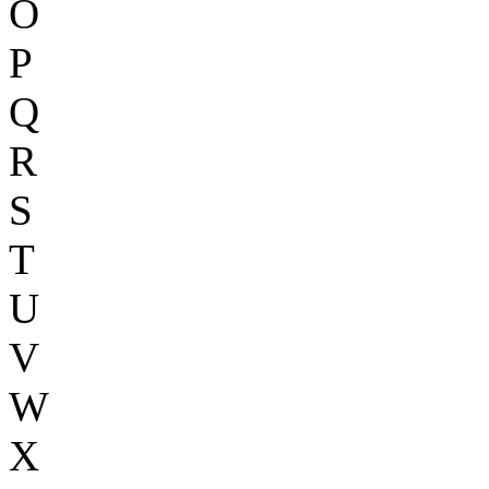
O
P
Q
R
S
T
U
V
W
X